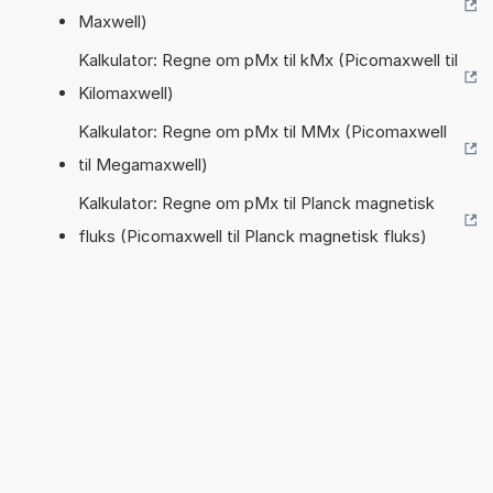
Maxwell)
Kalkulator: Regne om pMx til kMx (Picomaxwell til
Kilomaxwell)
Kalkulator: Regne om pMx til MMx (Picomaxwell
til Megamaxwell)
Kalkulator: Regne om pMx til Planck magnetisk
fluks (Picomaxwell til Planck magnetisk fluks)