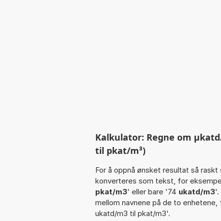
Kalkulator: Regne om µkatd/
til pkat/m³)
For å oppnå ønsket resultat så raskt 
konverteres som tekst, for eksempe
pkat/m3
' eller bare '74
ukatd/m3
'.
mellom navnene på de to enhetene,
ukatd/m3 til pkat/m3'.