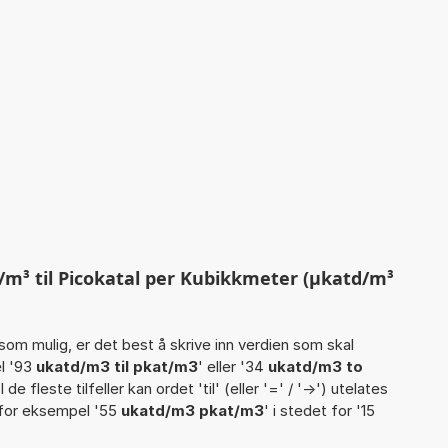
m³ til Picokatal per Kubikkmeter (µkatd/m³
som mulig, er det best å skrive inn verdien som skal
l '93
ukatd/m3 til pkat/m3
' eller '34
ukatd/m3 to
 I de fleste tilfeller kan ordet 'til' (eller '=' / '->') utelates
 for eksempel '55
ukatd/m3 pkat/m3
' i stedet for '15