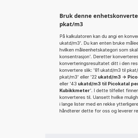
Bruk denne enhetskonvertere
pkat/m3
På kalkulatoren kan du angi en konve
ukatd/m3'. Du kan enten bruke måleen
hvilken måleenhetskategori som skal
konsentrasjon'. Deretter konverteres 
konverteringsresultatet ditt i den res
konvertere slik: '81 ukatd/m3 til pka
pkat/m3' eller '22
ukatd/m3 -> Pic
eller '43
ukatd/m3 til Picokatal p
Kubikkmeter
'. I dette tilfellet fin
konverteres til. Uansett hvilke muligh
i lange lister med en rekke ytterlige
håndterer dette for oss og leverer re