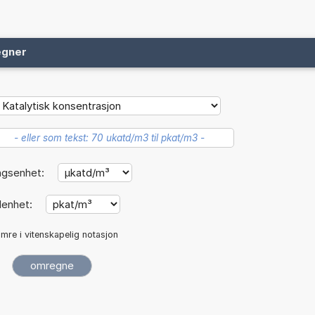
egner
ngsenhet:
lenhet:
mre i vitenskapelig notasjon