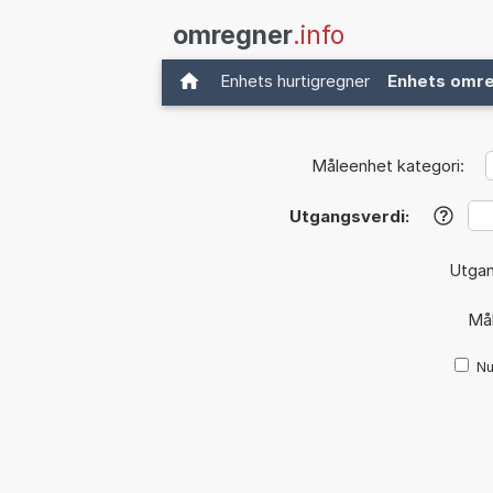
omregner
.info
Enhets hurtigregner
Enhets omr
Måleenhet kategori:
Utgangsverdi:
?
Utga
Må
Nu