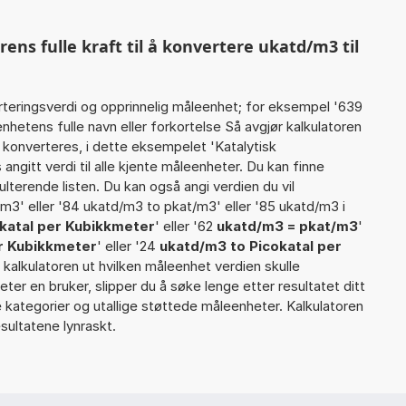
ns fulle kraft til å konvertere ukatd/m3 til
rteringsverdi og opprinnelig måleenhet; for eksempel '639
hetens fulle navn eller forkortelse Så avgjør kalkulatoren
 konverteres, i dette eksempelet 'Katalytisk
angitt verdi til alle kjente måleenheter. Du kan finne
ulterende listen. Du kan også angi verdien du vil
t/m3' eller '84 ukatd/m3 to pkat/m3' eller '85 ukatd/m3 i
okatal per Kubikkmeter
' eller '62
ukatd/m3 = pkat/m3
'
er Kubikkmeter
' eller '24
ukatd/m3 to Picokatal per
ner kalkulatoren ut hvilken måleenhet verdien skulle
eter en bruker, slipper du å søke lenge etter resultatet ditt
re kategorier og utallige støttede måleenheter. Kalkulatoren
sultatene lynraskt.