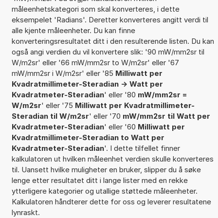
måleenhetskategori som skal konverteres, i dette
eksempelet 'Radians'. Deretter konverteres angitt verdi til
alle kjente måleenheter. Du kan finne
konverteringsresultatet ditt i den resulterende listen. Du kan
også angi verdien du vil konvertere slik: '90 mW/mm2sr til
W/m2sr' eller '66 mW/mm2sr to W/m2sr' eller '67
mW/mm2sr i W/m2sr' eller '85
Milliwatt per
Kvadratmillimeter-Steradian -> Watt per
Kvadratmeter-Steradian
' eller '80
mW/mm2sr =
W/m2sr
' eller '75
Milliwatt per Kvadratmillimeter-
Steradian til W/m2sr
' eller '70
mW/mm2sr til Watt per
Kvadratmeter-Steradian
' eller '60
Milliwatt per
Kvadratmillimeter-Steradian to Watt per
Kvadratmeter-Steradian
'. I dette tilfellet finner
kalkulatoren ut hvilken måleenhet verdien skulle konverteres
til. Uansett hvilke muligheter en bruker, slipper du å søke
lenge etter resultatet ditt i lange lister med en rekke
ytterligere kategorier og utallige støttede måleenheter.
Kalkulatoren håndterer dette for oss og leverer resultatene
lynraskt.