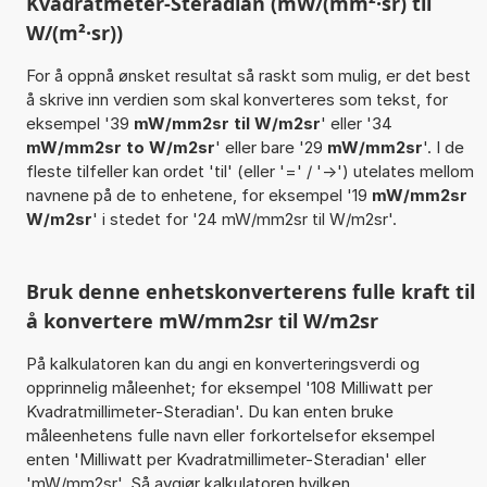
Kvadratmeter-Steradian (mW/(mm²·sr) til
W/(m²·sr))
For å oppnå ønsket resultat så raskt som mulig, er det best
å skrive inn verdien som skal konverteres som tekst, for
eksempel '39
mW/mm2sr til W/m2sr
' eller '34
mW/mm2sr to W/m2sr
' eller bare '29
mW/mm2sr
'. I de
fleste tilfeller kan ordet 'til' (eller '=' / '->') utelates mellom
navnene på de to enhetene, for eksempel '19
mW/mm2sr
W/m2sr
' i stedet for '24 mW/mm2sr til W/m2sr'.
Bruk denne enhetskonverterens fulle kraft til
å konvertere mW/mm2sr til W/m2sr
På kalkulatoren kan du angi en konverteringsverdi og
opprinnelig måleenhet; for eksempel '108 Milliwatt per
Kvadratmillimeter-Steradian'. Du kan enten bruke
måleenhetens fulle navn eller forkortelsefor eksempel
enten 'Milliwatt per Kvadratmillimeter-Steradian' eller
'mW/mm2sr'. Så avgjør kalkulatoren hvilken