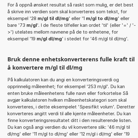
For å oppnå ønsket resultat så raskt som mulig, er det best
å skrive inn verdien som skal konverteres som tekst, for
eksempel '28
m/gl til dl/mg
' eller '1
m/gl to dl/mg
' eller
bare '73
m/gl
'. I de fleste tilfeller kan ordet 'til' (eller '=' / '-
>') utelates mellom navnene på de to enhetene, for
eksempel '19
m/gl dl/mg
' i stedet for '46 m/gl til dl/mg'.
Bruk denne enhetskonverterens fulle kraft til
å konvertere m/gl til dl/mg
På kalkulatoren kan du angi en konverteringsverdi og
opprinnelig måleenhet; for eksempel '253 m/gl'. Du kan
enten bruke måleenhetens fulle navn eller forkortelse Så
avgjør kalkulatoren hvilken måleenhetskategori som skal
konverteres, i dette eksempelet 'Spesifikt volum'. Deretter
konverteres angitt verdi til alle kjente måleenheter. Du kan
finne konverteringsresultatet ditt i den resulterende listen.
Du kan også angi verdien du vil konvertere slik: '46 m/gl til
dl/mg' eller '11 m/gl to dl/mg' eller '12 m/gl i dl/mg' eller '19