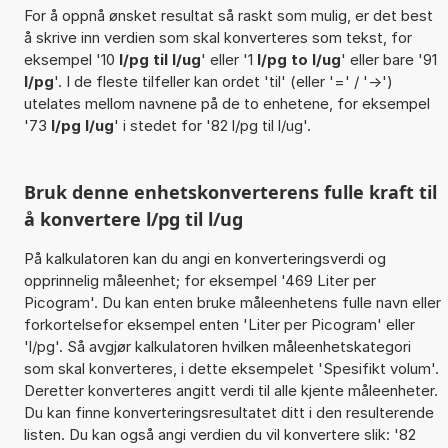
For å oppnå ønsket resultat så raskt som mulig, er det best
å skrive inn verdien som skal konverteres som tekst, for
eksempel '10
l/pg til l/ug
' eller '1
l/pg to l/ug
' eller bare '91
l/pg
'. I de fleste tilfeller kan ordet 'til' (eller '=' / '->')
utelates mellom navnene på de to enhetene, for eksempel
'73
l/pg l/ug
' i stedet for '82 l/pg til l/ug'.
Bruk denne enhetskonverterens fulle kraft til
å konvertere l/pg til l/ug
På kalkulatoren kan du angi en konverteringsverdi og
opprinnelig måleenhet; for eksempel '469 Liter per
Picogram'. Du kan enten bruke måleenhetens fulle navn eller
forkortelsefor eksempel enten 'Liter per Picogram' eller
'l/pg'. Så avgjør kalkulatoren hvilken måleenhetskategori
som skal konverteres, i dette eksempelet 'Spesifikt volum'.
Deretter konverteres angitt verdi til alle kjente måleenheter.
Du kan finne konverteringsresultatet ditt i den resulterende
listen. Du kan også angi verdien du vil konvertere slik: '82