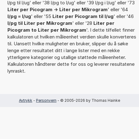
l/pg til l/ug' eller '38 l/pg to l/ug' eller '39 l/pg i l/ug' eller '73
Liter per Picogram -> Liter per Mikrogram
' eller '64
l/pg = l/ug
' eller '55
Liter per Picogram til l/ug
' eller '46
l/pg til Liter per Mikrogram
' eller '28
Liter per
Picogram to Liter per Mikrogram
'. I dette tilfellet finner
kalkulatoren ut hvilken måleenhet verdien skulle konverteres
til. Uansett hvilke muligheter en bruker, slipper du å søke
lenge etter resultatet ditt i lange lister med en rekke
ytterligere kategorier og utallige støttede måleenheter.
Kalkulatoren håndterer dette for oss og leverer resultatene
lynraskt.
Avtrykk
-
Personvern
- © 2005-2026 by Thomas Hainke