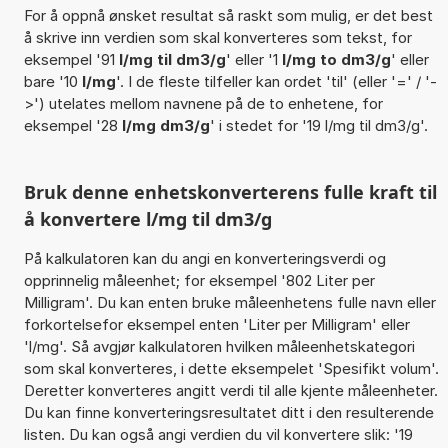
For å oppnå ønsket resultat så raskt som mulig, er det best
å skrive inn verdien som skal konverteres som tekst, for
eksempel '91
l/mg til dm3/g
' eller '1
l/mg to dm3/g
' eller
bare '10
l/mg
'. I de fleste tilfeller kan ordet 'til' (eller '=' / '-
>') utelates mellom navnene på de to enhetene, for
eksempel '28
l/mg dm3/g
' i stedet for '19 l/mg til dm3/g'.
Bruk denne enhetskonverterens fulle kraft til
å konvertere l/mg til dm3/g
På kalkulatoren kan du angi en konverteringsverdi og
opprinnelig måleenhet; for eksempel '802 Liter per
Milligram'. Du kan enten bruke måleenhetens fulle navn eller
forkortelsefor eksempel enten 'Liter per Milligram' eller
'l/mg'. Så avgjør kalkulatoren hvilken måleenhetskategori
som skal konverteres, i dette eksempelet 'Spesifikt volum'.
Deretter konverteres angitt verdi til alle kjente måleenheter.
Du kan finne konverteringsresultatet ditt i den resulterende
listen. Du kan også angi verdien du vil konvertere slik: '19