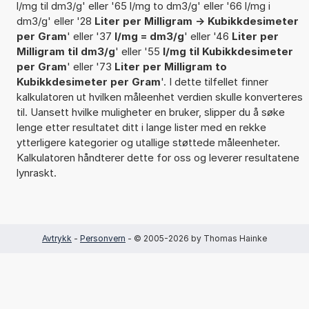
l/mg til dm3/g' eller '65 l/mg to dm3/g' eller '66 l/mg i
dm3/g' eller '28
Liter per Milligram -> Kubikkdesimeter
per Gram
' eller '37
l/mg = dm3/g
' eller '46
Liter per
Milligram til dm3/g
' eller '55
l/mg til Kubikkdesimeter
per Gram
' eller '73
Liter per Milligram to
Kubikkdesimeter per Gram
'. I dette tilfellet finner
kalkulatoren ut hvilken måleenhet verdien skulle konverteres
til. Uansett hvilke muligheter en bruker, slipper du å søke
lenge etter resultatet ditt i lange lister med en rekke
ytterligere kategorier og utallige støttede måleenheter.
Kalkulatoren håndterer dette for oss og leverer resultatene
lynraskt.
Avtrykk
-
Personvern
- © 2005-2026 by Thomas Hainke