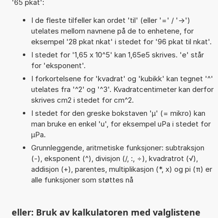
'65 pkat':
I de fleste tilfeller kan ordet 'til' (eller '=' / '->')
utelates mellom navnene på de to enhetene, for
eksempel '28 pkat nkat' i stedet for '96 pkat til nkat'.
I stedet for '1,65 x 10^5' kan 1,65e5 skrives. 'e' står
for 'eksponent'.
I forkortelsene for 'kvadrat' og 'kubikk' kan tegnet '^'
utelates fra '^2' og '^3'. Kvadratcentimeter kan derfor
skrives cm2 i stedet for cm^2.
I stedet for den greske bokstaven 'µ' (= mikro) kan
man bruke en enkel 'u', for eksempel uPa i stedet for
µPa.
Grunnleggende, aritmetiske funksjoner: subtraksjon
(-), eksponent (^), divisjon (/, :, ÷), kvadratrot (√),
addisjon (+), parentes, multiplikasjon (*, x) og pi (π) er
alle funksjoner som støttes nå
eller: Bruk av kalkulatoren med valglistene