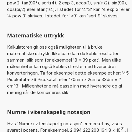
pow 2, tan(90°), sqrt(4), 2 exp 3, acos(1), sin(π/2), sin(90),
cos(pi/2) eller atan(1/4). I stedet for '4^3' kan '4 exp 3' eller
'4 pow 3' skrives. I stedet for '√9' kan 'sqrt 9' skrives.
Matematiske uttrykk
Kalkulatoren gir oss også muligheten til å bruke
matematiske uttrykk. Ikke bare kan du koble resultater
sammen, slik som for eksempel '8 * 39 pkat'. Men ulike
måleenheter kan også kobles direkte med hverandre i
konverteringen. Ta for eksempel dette eksempelet her: '45
Picokatal + 76 Picokatal' eller '70mm x 2cm x 33dm = ?
cm^3'. Måleenhetene må passe inn med hverandre og gi
mening når de kombineres slik.
Numre i vitenskapelig notasjon
Hvis 'Numre i vitenskapelig notasjon' er merket av, vises
21
svaret i potens. For eksempel, 2,094 222 203 164 8
×
10
. I