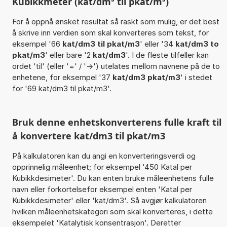
Kubikkmeter (kat/dm³ til pkat/m³)
For å oppnå ønsket resultat så raskt som mulig, er det best
å skrive inn verdien som skal konverteres som tekst, for
eksempel '66
kat/dm3 til pkat/m3
' eller '34
kat/dm3 to
pkat/m3
' eller bare '2
kat/dm3
'. I de fleste tilfeller kan
ordet 'til' (eller '=' / '->') utelates mellom navnene på de to
enhetene, for eksempel '37
kat/dm3 pkat/m3
' i stedet
for '69 kat/dm3 til pkat/m3'.
Bruk denne enhetskonverterens fulle kraft til
å konvertere kat/dm3 til pkat/m3
På kalkulatoren kan du angi en konverteringsverdi og
opprinnelig måleenhet; for eksempel '450 Katal per
Kubikkdesimeter'. Du kan enten bruke måleenhetens fulle
navn eller forkortelsefor eksempel enten 'Katal per
Kubikkdesimeter' eller 'kat/dm3'. Så avgjør kalkulatoren
hvilken måleenhetskategori som skal konverteres, i dette
eksempelet 'Katalytisk konsentrasjon'. Deretter