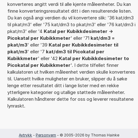
konverteres angitt verdi til alle kjente måleenheter. Du kan
finne konverteringsresultatet ditt i den resulterende listen.
Du kan også angi verdien du vil konvertere slik: '36 kat/dm3
til pkat/m3' eller '75 kat/dm3 to pkat/m3' eller '76 kat/dm3 i
pkat/m3' eller '4
Katal per Kubikkdesimeter ->
Picokatal per Kubikkmeter
' eller '71
kat/dm3 =
pkat/m3
' eller '39
Katal per Kubikkdesimeter til
pkat/m3
' eller '7
kat/dm3 til Picokatal per
Kubikkmeter
' eller '42
Katal per Kubikkdesimeter to
Picokatal per Kubikkmeter
'. I dette tilfellet finner
kalkulatoren ut hvilken måleenhet verdien skulle konverteres
til. Uansett hvilke muligheter en bruker, slipper du å søke
lenge etter resultatet ditt i lange lister med en rekke
ytterligere kategorier og utallige støttede måleenheter.
Kalkulatoren håndterer dette for oss og leverer resultatene
lynraskt.
Avtrykk
-
Personvern
- © 2005-2026 by Thomas Hainke