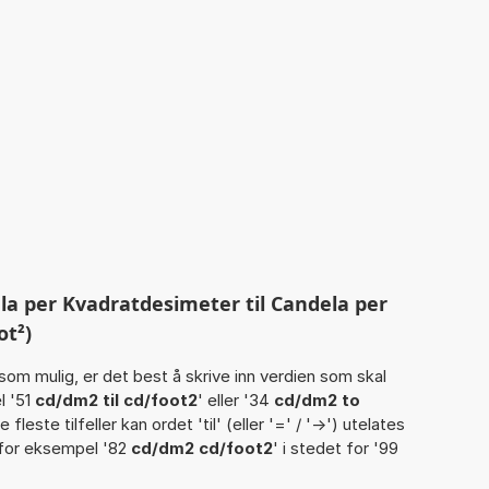
a per Kvadratdesimeter til Candela per
ot²)
som mulig, er det best å skrive inn verdien som skal
l '51
cd/dm2 til cd/foot2
' eller '34
cd/dm2 to
 de fleste tilfeller kan ordet 'til' (eller '=' / '->') utelates
for eksempel '82
cd/dm2 cd/foot2
' i stedet for '99