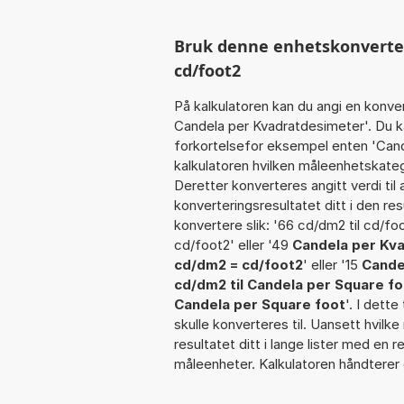
Bruk denne enhetskonvertere
cd/foot2
På kalkulatoren kan du angi en konve
Candela per Kvadratdesimeter'. Du k
forkortelsefor eksempel enten 'Cand
kalkulatoren hvilken måleenhetskate
Deretter konverteres angitt verdi til
konverteringsresultatet ditt i den res
konvertere slik: '66 cd/dm2 til cd/foo
cd/foot2' eller '49
Candela per Kva
cd/dm2 = cd/foot2
' eller '15
Cande
cd/dm2 til Candela per Square f
Candela per Square foot
'. I dette
skulle konverteres til. Uansett hvilke
resultatet ditt i lange lister med en 
måleenheter. Kalkulatoren håndterer 