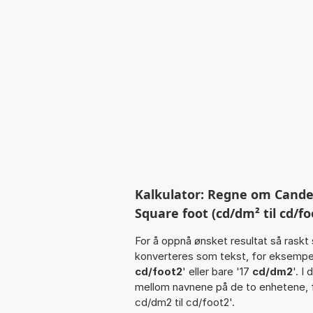
Kalkulator: Regne om Candel
Square foot (cd/dm² til cd/fo
For å oppnå ønsket resultat så raskt 
konverteres som tekst, for eksempe
cd/foot2
' eller bare '17
cd/dm2
'. I
mellom navnene på de to enhetene, 
cd/dm2 til cd/foot2'.