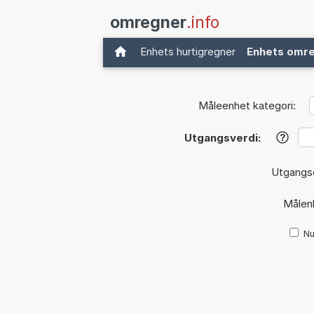
omregner
.info
Enhets hurtigregner
Enhets omr
Måleenhet kategori:
Utgangsverdi:
?
Utgangs
Målen
Nu