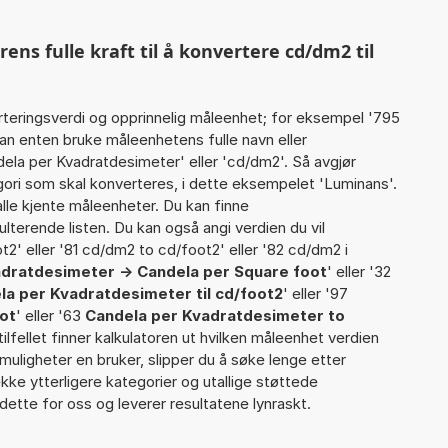
ns fulle kraft til å konvertere cd/dm2 til
rteringsverdi og opprinnelig måleenhet; for eksempel '795
an enten bruke måleenhetens fulle navn eller
ela per Kvadratdesimeter' eller 'cd/dm2'. Så avgjør
gori som skal konverteres, i dette eksempelet 'Luminans'.
 alle kjente måleenheter. Du kan finne
ulterende listen. Du kan også angi verdien du vil
t2' eller '81 cd/dm2 to cd/foot2' eller '82 cd/dm2 i
dratdesimeter -> Candela per Square foot
' eller '32
la per Kvadratdesimeter til cd/foot2
' eller '97
oot
' eller '63
Candela per Kvadratdesimeter to
 tilfellet finner kalkulatoren ut hvilken måleenhet verdien
 muligheter en bruker, slipper du å søke lenge etter
rekke ytterligere kategorier og utallige støttede
dette for oss og leverer resultatene lynraskt.