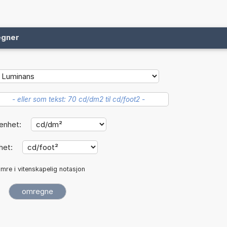
egner
enhet:
het:
mre i vitenskapelig notasjon