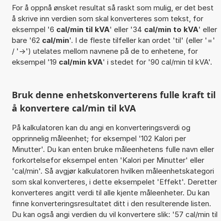
For å oppnå ønsket resultat så raskt som mulig, er det best
å skrive inn verdien som skal konverteres som tekst, for
eksempel '6
cal/min til kVA
' eller '34
cal/min to kVA
' eller
bare '62
cal/min
'. I de fleste tilfeller kan ordet 'til' (eller '='
/ '->') utelates mellom navnene på de to enhetene, for
eksempel '19
cal/min kVA
' i stedet for '90 cal/min til kVA'.
Bruk denne enhetskonverterens fulle kraft til
å konvertere cal/min til kVA
På kalkulatoren kan du angi en konverteringsverdi og
opprinnelig måleenhet; for eksempel '102 Kalori per
Minutter'. Du kan enten bruke måleenhetens fulle navn eller
forkortelsefor eksempel enten 'Kalori per Minutter' eller
'cal/min'. Så avgjør kalkulatoren hvilken måleenhetskategori
som skal konverteres, i dette eksempelet 'Effekt'. Deretter
konverteres angitt verdi til alle kjente måleenheter. Du kan
finne konverteringsresultatet ditt i den resulterende listen.
Du kan også angi verdien du vil konvertere slik: '57 cal/min til