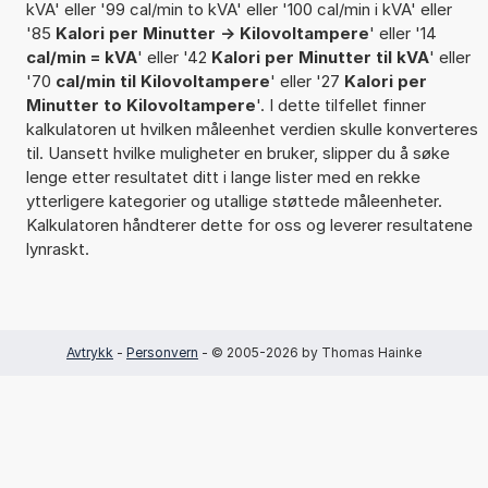
kVA' eller '99 cal/min to kVA' eller '100 cal/min i kVA' eller
'85
Kalori per Minutter -> Kilovoltampere
' eller '14
cal/min = kVA
' eller '42
Kalori per Minutter til kVA
' eller
'70
cal/min til Kilovoltampere
' eller '27
Kalori per
Minutter to Kilovoltampere
'. I dette tilfellet finner
kalkulatoren ut hvilken måleenhet verdien skulle konverteres
til. Uansett hvilke muligheter en bruker, slipper du å søke
lenge etter resultatet ditt i lange lister med en rekke
ytterligere kategorier og utallige støttede måleenheter.
Kalkulatoren håndterer dette for oss og leverer resultatene
lynraskt.
Avtrykk
-
Personvern
- © 2005-2026 by Thomas Hainke