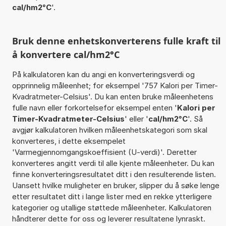
cal/hm2°C
'.
Bruk denne enhetskonverterens fulle kraft til
å konvertere cal/hm2°C
På kalkulatoren kan du angi en konverteringsverdi og
opprinnelig måleenhet; for eksempel '757 Kalori per Timer-
Kvadratmeter-Celsius'. Du kan enten bruke måleenhetens
fulle navn eller forkortelsefor eksempel enten '
Kalori per
Timer-Kvadratmeter-Celsius
' eller '
cal/hm2°C
'. Så
avgjør kalkulatoren hvilken måleenhetskategori som skal
konverteres, i dette eksempelet
'Varmegjennomgangskoeffisient (U-verdi)'. Deretter
konverteres angitt verdi til alle kjente måleenheter. Du kan
finne konverteringsresultatet ditt i den resulterende listen.
Uansett hvilke muligheter en bruker, slipper du å søke lenge
etter resultatet ditt i lange lister med en rekke ytterligere
kategorier og utallige støttede måleenheter. Kalkulatoren
håndterer dette for oss og leverer resultatene lynraskt.