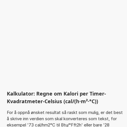
Kalkulator: Regne om Kalori per Timer-
Kvadratmeter-Celsius (cal/(h·m²·°C))
For å oppnå ønsket resultat så raskt som mulig, er det best
å skrive inn verdien som skal konverteres som tekst, for
eksempel '73 cal/hm2°C til Btu/°Fft2h' eller bare '28