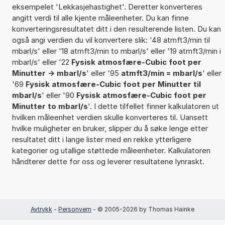
eksempelet 'Lekkasjehastighet'. Deretter konverteres
angitt verdi til alle kjente måleenheter. Du kan finne
konverteringsresultatet ditt i den resulterende listen. Du kan
også angi verdien du vil konvertere slik: '48 atmft3/min til
mbarl/s' eller '18 atmft3/min to mbarl/s' eller '19 atmft3/min i
mbarl/s' eller '22
Fysisk atmosfære-Cubic foot per
Minutter -> mbarl/s
' eller '95
atmft3/min = mbarl/s
' eller
'69
Fysisk atmosfære-Cubic foot per Minutter til
mbarl/s
' eller '90
Fysisk atmosfære-Cubic foot per
Minutter to mbarl/s
'. I dette tilfellet finner kalkulatoren ut
hvilken måleenhet verdien skulle konverteres til. Uansett
hvilke muligheter en bruker, slipper du å søke lenge etter
resultatet ditt i lange lister med en rekke ytterligere
kategorier og utallige støttede måleenheter. Kalkulatoren
håndterer dette for oss og leverer resultatene lynraskt.
Avtrykk
-
Personvern
- © 2005-2026 by Thomas Hainke