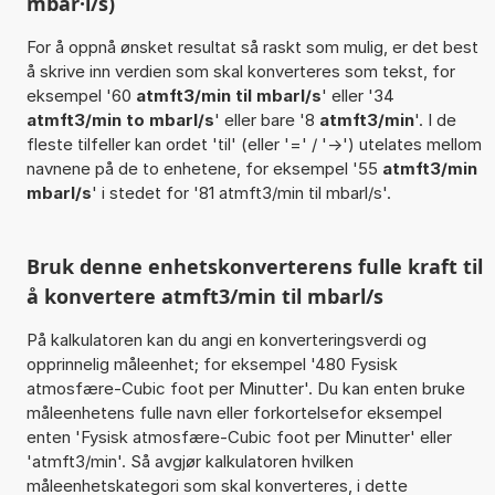
mbar·l/s)
For å oppnå ønsket resultat så raskt som mulig, er det best
å skrive inn verdien som skal konverteres som tekst, for
eksempel '60
atmft3/min til mbarl/s
' eller '34
atmft3/min to mbarl/s
' eller bare '8
atmft3/min
'. I de
fleste tilfeller kan ordet 'til' (eller '=' / '->') utelates mellom
navnene på de to enhetene, for eksempel '55
atmft3/min
mbarl/s
' i stedet for '81 atmft3/min til mbarl/s'.
Bruk denne enhetskonverterens fulle kraft til
å konvertere atmft3/min til mbarl/s
På kalkulatoren kan du angi en konverteringsverdi og
opprinnelig måleenhet; for eksempel '480 Fysisk
atmosfære-Cubic foot per Minutter'. Du kan enten bruke
måleenhetens fulle navn eller forkortelsefor eksempel
enten 'Fysisk atmosfære-Cubic foot per Minutter' eller
'atmft3/min'. Så avgjør kalkulatoren hvilken
måleenhetskategori som skal konverteres, i dette