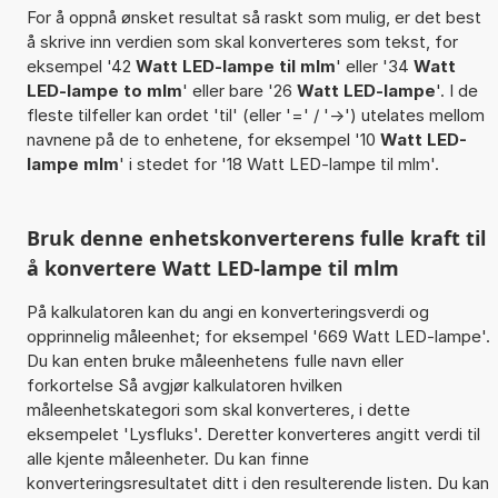
For å oppnå ønsket resultat så raskt som mulig, er det best
å skrive inn verdien som skal konverteres som tekst, for
eksempel '42
Watt LED-lampe til mlm
' eller '34
Watt
LED-lampe to mlm
' eller bare '26
Watt LED-lampe
'. I de
fleste tilfeller kan ordet 'til' (eller '=' / '->') utelates mellom
navnene på de to enhetene, for eksempel '10
Watt LED-
lampe mlm
' i stedet for '18 Watt LED-lampe til mlm'.
Bruk denne enhetskonverterens fulle kraft til
å konvertere Watt LED-lampe til mlm
På kalkulatoren kan du angi en konverteringsverdi og
opprinnelig måleenhet; for eksempel '669 Watt LED-lampe'.
Du kan enten bruke måleenhetens fulle navn eller
forkortelse Så avgjør kalkulatoren hvilken
måleenhetskategori som skal konverteres, i dette
eksempelet 'Lysfluks'. Deretter konverteres angitt verdi til
alle kjente måleenheter. Du kan finne
konverteringsresultatet ditt i den resulterende listen. Du kan