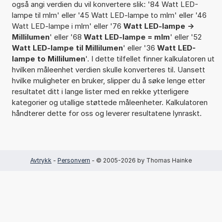
også angi verdien du vil konvertere slik: '84 Watt LED-
lampe til mlm' eller '45 Watt LED-lampe to mlm' eller '46
Watt LED-lampe i mlm' eller '76
Watt LED-lampe ->
Millilumen
' eller '68
Watt LED-lampe = mlm
' eller '52
Watt LED-lampe til Millilumen
' eller '36
Watt LED-
lampe to Millilumen
'. I dette tilfellet finner kalkulatoren ut
hvilken måleenhet verdien skulle konverteres til. Uansett
hvilke muligheter en bruker, slipper du å søke lenge etter
resultatet ditt i lange lister med en rekke ytterligere
kategorier og utallige støttede måleenheter. Kalkulatoren
håndterer dette for oss og leverer resultatene lynraskt.
Avtrykk
-
Personvern
- © 2005-2026 by Thomas Hainke