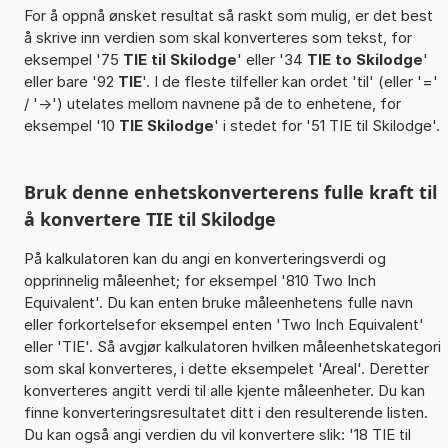
For å oppnå ønsket resultat så raskt som mulig, er det best
å skrive inn verdien som skal konverteres som tekst, for
eksempel '75
TIE til Skilodge
' eller '34
TIE to Skilodge
'
eller bare '92
TIE
'. I de fleste tilfeller kan ordet 'til' (eller '='
/ '->') utelates mellom navnene på de to enhetene, for
eksempel '10
TIE Skilodge
' i stedet for '51 TIE til Skilodge'.
Bruk denne enhetskonverterens fulle kraft til
å konvertere TIE til Skilodge
På kalkulatoren kan du angi en konverteringsverdi og
opprinnelig måleenhet; for eksempel '810 Two Inch
Equivalent'. Du kan enten bruke måleenhetens fulle navn
eller forkortelsefor eksempel enten 'Two Inch Equivalent'
eller 'TIE'. Så avgjør kalkulatoren hvilken måleenhetskategori
som skal konverteres, i dette eksempelet 'Areal'. Deretter
konverteres angitt verdi til alle kjente måleenheter. Du kan
finne konverteringsresultatet ditt i den resulterende listen.
Du kan også angi verdien du vil konvertere slik: '18 TIE til