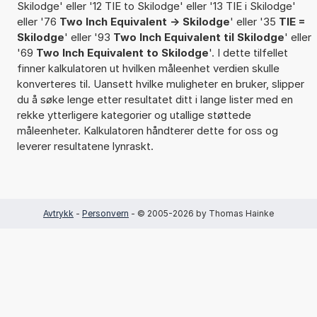
Skilodge' eller '12 TIE to Skilodge' eller '13 TIE i Skilodge'
eller '76
Two Inch Equivalent -> Skilodge
' eller '35
TIE =
Skilodge
' eller '93
Two Inch Equivalent til Skilodge
' eller
'69
Two Inch Equivalent to Skilodge
'. I dette tilfellet
finner kalkulatoren ut hvilken måleenhet verdien skulle
konverteres til. Uansett hvilke muligheter en bruker, slipper
du å søke lenge etter resultatet ditt i lange lister med en
rekke ytterligere kategorier og utallige støttede
måleenheter. Kalkulatoren håndterer dette for oss og
leverer resultatene lynraskt.
Avtrykk
-
Personvern
- © 2005-2026 by Thomas Hainke