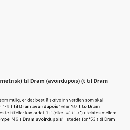
etrisk) til Dram (avoirdupois) (t til Dram
som mulig, er det best å skrive inn verdien som skal
l '74
t til Dram avoirdupois
' eller '67
t to Dram
fleste tilfeller kan ordet 'til' (eller '=' / '->') utelates mellom
empel '46
t Dram avoirdupois
' i stedet for '53 t til Dram