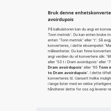
Bruk denne enhetskonverteren
avoirdupois
På kalkulatoren kan du angi en konve
Tonn metrisk'. Du kan enten bruke må
enten 'Tonn metrisk' eller 't'. Så av
konverteres, i dette eksempelet 'Mass
måleenheter. Du kan finne konverterin
angi verdien du vil konvertere slik: '8
eller '53 t i Dram avoirdupois' eller '
Dram avoirdupois
' eller '65
Tonn m
to Dram avoirdupois
'. I dette tilf
konverteres til. Uansett hvilke muligh
i lange lister med en rekke ytterlige
håndterer dette for oss og leverer re