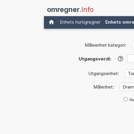
omregner
.info
Enhets hurtigregner
Enhets omr
Måleenhet kategori:
Utgangsverdi:
?
Utgangsenhet:
Målenhet:
Nu