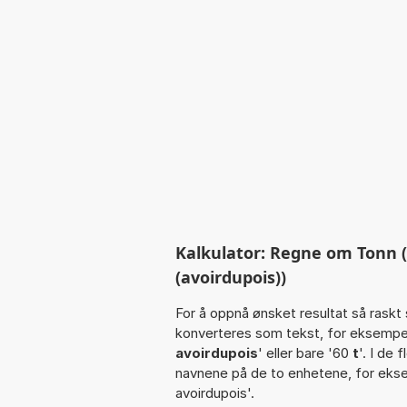
Kalkulator: Regne om Tonn (m
(avoirdupois))
For å oppnå ønsket resultat så raskt 
konverteres som tekst, for eksempe
avoirdupois
' eller bare '60
t
'. I de 
navnene på de to enhetene, for eks
avoirdupois'.