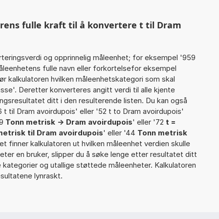
s fulle kraft til å konvertere t til Dram
rteringsverdi og opprinnelig måleenhet; for eksempel '959
leenhetens fulle navn eller forkortelsefor eksempel
gjør kalkulatoren hvilken måleenhetskategori som skal
e'. Deretter konverteres angitt verdi til alle kjente
gsresultatet ditt i den resulterende listen. Du kan også
6 t til Dram avoirdupois' eller '52 t to Dram avoirdupois'
79
Tonn metrisk -> Dram avoirdupois
' eller '72
t =
etrisk til Dram avoirdupois
' eller '44
Tonn metrisk
ellet finner kalkulatoren ut hvilken måleenhet verdien skulle
eter en bruker, slipper du å søke lenge etter resultatet ditt
re kategorier og utallige støttede måleenheter. Kalkulatoren
sultatene lynraskt.