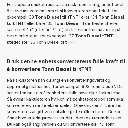
For å oppnå ønsket resultat så raskt som mulig, er det best
å skrive inn verdien som skal konverteres som tekst, for
eksempel '33
Tonn Diesel til tTNT
' eller '34
Tonn Diesel
to tTNT
' eller bare '35
Tonn Diesel
'. I de fleste tilfeller
kan ordet 'til' (eller '=' / '->') utelates mellom navnene på
de to enhetene, for eksempel '37
Tonn Diesel tTNT
' i
stedet for '36 Tonn Diesel til tTNT'.
Bruk denne enhetskonverterens fulle kraft til
å konvertere Tonn Diesel til tTNT
På kalkulatoren kan du angi en konverteringsverdi og
opprinnelig måleenhet; for eksempel '993 Tonn Diesel'. Du
kan enten bruke måleenhetens fulle navn eller forkortelse
Så avgjør kalkulatoren hvilken måleenhetskategori som skal
konverteres, i dette eksempelet 'Oljeekvivalent'. Deretter
konverteres angitt verdi til alle kjente måleenheter. Du kan
finne konverteringsresultatet ditt i den resulterende listen.
Du kan også angi verdien du vil konvertere slik: '3 Tonn