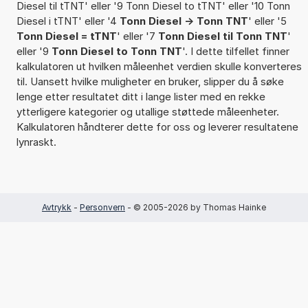
Diesel til tTNT' eller '9 Tonn Diesel to tTNT' eller '10 Tonn
Diesel i tTNT' eller '4
Tonn Diesel -> Tonn TNT
' eller '5
Tonn Diesel = tTNT
' eller '7
Tonn Diesel til Tonn TNT
'
eller '9
Tonn Diesel to Tonn TNT
'. I dette tilfellet finner
kalkulatoren ut hvilken måleenhet verdien skulle konverteres
til. Uansett hvilke muligheter en bruker, slipper du å søke
lenge etter resultatet ditt i lange lister med en rekke
ytterligere kategorier og utallige støttede måleenheter.
Kalkulatoren håndterer dette for oss og leverer resultatene
lynraskt.
Avtrykk
-
Personvern
- © 2005-2026 by Thomas Hainke