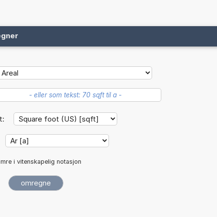
egner
t:
mre i vitenskapelig notasjon