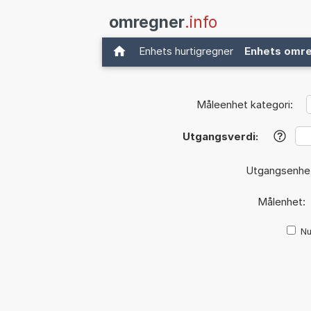
omregner
.info
Enhets hurtigregner
Enhets omr
Måleenhet kategori:
Utgangsverdi:
?
Utgangsenhe
Målenhet:
Nu