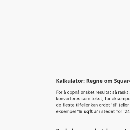
Kalkulator: Regne om Square f
For å oppnå ønsket resultat så raskt 
konverteres som tekst, for eksempe
de fleste tilfeller kan ordet 'til' (el
eksempel '19
sqft a
' i stedet for '24 