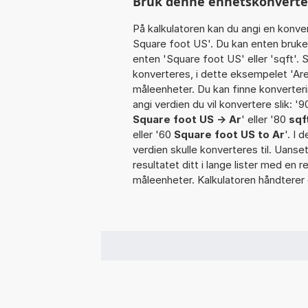
Bruk denne enhetskonverteren
På kalkulatoren kan du angi en konve
Square foot US'. Du kan enten bruke
enten 'Square foot US' eller 'sqft'.
konverteres, i dette eksempelet 'Areal
måleenheter. Du kan finne konverterin
angi verdien du vil konvertere slik: '90 
Square foot US -> Ar
' eller '80
sqf
eller '60
Square foot US to Ar
'. I 
verdien skulle konverteres til. Uanset
resultatet ditt i lange lister med en 
måleenheter. Kalkulatoren håndterer 