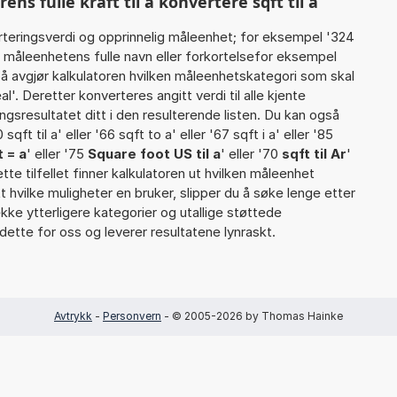
s fulle kraft til å konvertere sqft til a
rteringsverdi og opprinnelig måleenhet; for eksempel '324
 måleenhetens fulle navn eller forkortelsefor eksempel
 Så avgjør kalkulatoren hvilken måleenhetskategori som skal
'. Deretter konverteres angitt verdi til alle kjente
gsresultatet ditt i den resulterende listen. Du kan også
sqft til a' eller '66 sqft to a' eller '67 sqft i a' eller '85
t = a
' eller '75
Square foot US til a
' eller '70
sqft til Ar
'
dette tilfellet finner kalkulatoren ut hvilken måleenhet
t hvilke muligheter en bruker, slipper du å søke lenge etter
rekke ytterligere kategorier og utallige støttede
dette for oss og leverer resultatene lynraskt.
Avtrykk
-
Personvern
- © 2005-2026 by Thomas Hainke