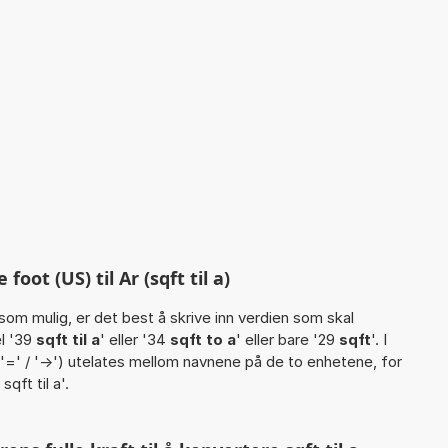
oot (US) til Ar (sqft til a)
som mulig, er det best å skrive inn verdien som skal
l '39
sqft til a
' eller '34
sqft to a
' eller bare '29
sqft
'. I
ler '=' / '->') utelates mellom navnene på de to enhetene, for
sqft til a'.