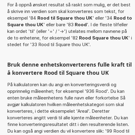
For å oppnå ønsket resultat så raskt som mulig, er det best
å skrive inn verdien som skal konverteres som tekst, for
eksempel '84
Rood til Square thou UK
' eller '34
Rood to
Square thou UK
' eller bare '83
Rood
'. I de fleste tilfeller
kan ordet 'til' (eller '=' / '->') utelates mellom navnene på
de to enhetene, for eksempel '82
Rood Square thou UK
' i
stedet for '33 Rood til Square thou UK'.
Bruk denne enhetskonverterens fulle kraft til
å konvertere Rood til Square thou UK
På kalkulatoren kan du angi en konverteringsverdi og
opprinnelig måleenhet; for eksempel '936 Rood'. Du kan
enten bruke måleenhetens fulle navn eller forkortelse Så
avgjør kalkulatoren hvilken måleenhetskategori som skal
konverteres, i dette eksempelet 'Areal'. Deretter
konverteres angitt verdi til alle kjente måleenheter. Du kan
finne konverteringsresultatet ditt i den resulterende listen.
Du kan også angi verdien du vil konvertere slik: '99 Rood til