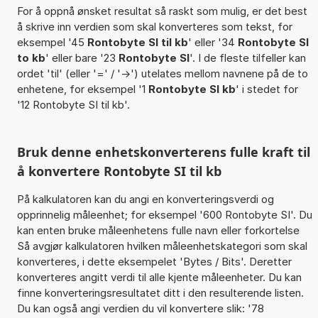
For å oppnå ønsket resultat så raskt som mulig, er det best
å skrive inn verdien som skal konverteres som tekst, for
eksempel '45
Rontobyte SI til kb
' eller '34
Rontobyte SI
to kb
' eller bare '23
Rontobyte SI
'. I de fleste tilfeller kan
ordet 'til' (eller '=' / '->') utelates mellom navnene på de to
enhetene, for eksempel '1
Rontobyte SI kb
' i stedet for
'12 Rontobyte SI til kb'.
Bruk denne enhetskonverterens fulle kraft til
å konvertere Rontobyte SI til kb
På kalkulatoren kan du angi en konverteringsverdi og
opprinnelig måleenhet; for eksempel '600 Rontobyte SI'. Du
kan enten bruke måleenhetens fulle navn eller forkortelse
Så avgjør kalkulatoren hvilken måleenhetskategori som skal
konverteres, i dette eksempelet 'Bytes / Bits'. Deretter
konverteres angitt verdi til alle kjente måleenheter. Du kan
finne konverteringsresultatet ditt i den resulterende listen.
Du kan også angi verdien du vil konvertere slik: '78