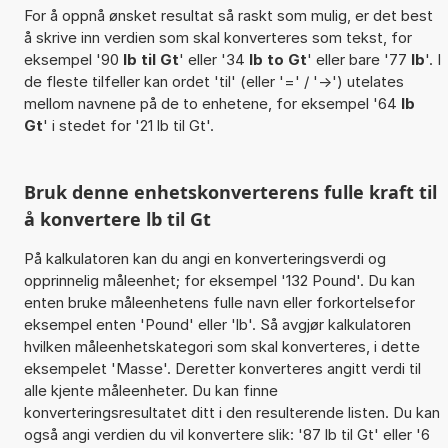
For å oppnå ønsket resultat så raskt som mulig, er det best
å skrive inn verdien som skal konverteres som tekst, for
eksempel '90
lb til Gt
' eller '34
lb to Gt
' eller bare '77
lb
'. I
de fleste tilfeller kan ordet 'til' (eller '=' / '->') utelates
mellom navnene på de to enhetene, for eksempel '64
lb
Gt
' i stedet for '21 lb til Gt'.
Bruk denne enhetskonverterens fulle kraft til
å konvertere lb til Gt
På kalkulatoren kan du angi en konverteringsverdi og
opprinnelig måleenhet; for eksempel '132 Pound'. Du kan
enten bruke måleenhetens fulle navn eller forkortelsefor
eksempel enten 'Pound' eller 'lb'. Så avgjør kalkulatoren
hvilken måleenhetskategori som skal konverteres, i dette
eksempelet 'Masse'. Deretter konverteres angitt verdi til
alle kjente måleenheter. Du kan finne
konverteringsresultatet ditt i den resulterende listen. Du kan
også angi verdien du vil konvertere slik: '87 lb til Gt' eller '6