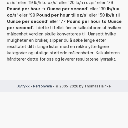
oz/s' eller '19 lb/h to oz/s' eller '20 lb/h i oz/s' eller '79
Pound per hour -> Ounce per second
' eller '39
lb/h =
oz/s
' eller '98
Pound per hour til oz/s
' eller '58
lb/h til
Ounce per second
' eller '77
Pound per hour to Ounce
per second
'. I dette tilfellet finner kalkulatoren ut hvilken
måleenhet verdien skulle konverteres til. Uansett hvilke
muligheter en bruker, slipper du å søke lenge etter
resultatet ditt i lange lister med en rekke ytterligere
kategorier og utallige støttede måleenheter. Kalkulatoren
håndterer dette for oss og leverer resultatene lynraskt.
Avtrykk
-
Personvern
- © 2005-2026 by Thomas Hainke