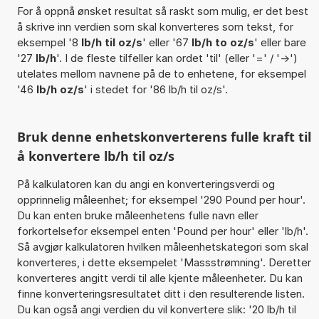
For å oppnå ønsket resultat så raskt som mulig, er det best
å skrive inn verdien som skal konverteres som tekst, for
eksempel '8
lb/h til oz/s
' eller '67
lb/h to oz/s
' eller bare
'27
lb/h
'. I de fleste tilfeller kan ordet 'til' (eller '=' / '->')
utelates mellom navnene på de to enhetene, for eksempel
'46
lb/h oz/s
' i stedet for '86 lb/h til oz/s'.
Bruk denne enhetskonverterens fulle kraft til
å konvertere lb/h til oz/s
På kalkulatoren kan du angi en konverteringsverdi og
opprinnelig måleenhet; for eksempel '290 Pound per hour'.
Du kan enten bruke måleenhetens fulle navn eller
forkortelsefor eksempel enten 'Pound per hour' eller 'lb/h'.
Så avgjør kalkulatoren hvilken måleenhetskategori som skal
konverteres, i dette eksempelet 'Massstrømning'. Deretter
konverteres angitt verdi til alle kjente måleenheter. Du kan
finne konverteringsresultatet ditt i den resulterende listen.
Du kan også angi verdien du vil konvertere slik: '20 lb/h til