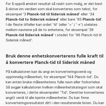
For å oppnå ønsket resultat så raskt som mulig, er det best
å skrive inn verdien som skal konverteres som tekst, for
eksempel '3
Planck-tid til Siderisk måned
' eller '34
Planck-tid to Siderisk måned
' eller bare '65
Planck-tid
'.
I de fleste tilfeller kan ordet 'til' (eller '=' / '->') utelates
mellom navnene på de to enhetene, for eksempel '28
Planck-tid Siderisk måned
' i stedet for '96 Planck-tid til
Siderisk måned'.
Bruk denne enhetskonverterens fulle kraft til
å konvertere Planck-tid til Siderisk måned
På kalkulatoren kan du angi en konverteringsverdi og
opprinnelig måleenhet; for eksempel '144 Planck-tid'. Du
kan enten bruke måleenhetens fulle navn eller forkortelse
Så avgjør kalkulatoren hvilken måleenhetskategori som skal
konverteres, i dette eksempelet 'Tid'. Deretter konverteres
angitt verdi til alle kjente måleenheter. Du kan finne
konverteringsresultatet ditt i den resulterende listen. Du kan