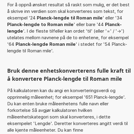
For å oppnå ønsket resultat så raskt som mulig, er det best
å skrive inn verdien som skal konverteres som tekst, for
eksempel '24
Planck-lengde til Roman mile
' eller '34
Planck-lengde to Roman mile
' eller bare '44
Planck-
lengde
'. I de fleste tilfeller kan ordet 'til' (eller '=' / '->')
utelates mellom navnene på de to enhetene, for eksempel
'64
Planck-lengde Roman mile
' i stedet for '54 Planck-
lengde til Roman mile'.
Bruk denne enhetskonverterens fulle kraft til
å konvertere Planck-lengde til Roman mile
På kalkulatoren kan du angi en konverteringsverdi og
opprinnelig måleenhet; for eksempel '651 Planck-lengde'.
Du kan enten bruke måleenhetens fulle navn eller
forkortelse Så avgjør kalkulatoren hvilken
måleenhetskategori som skal konverteres, i dette
eksempelet 'Lengde'. Deretter konverteres angitt verdi til
alle kjente måleenheter. Du kan finne