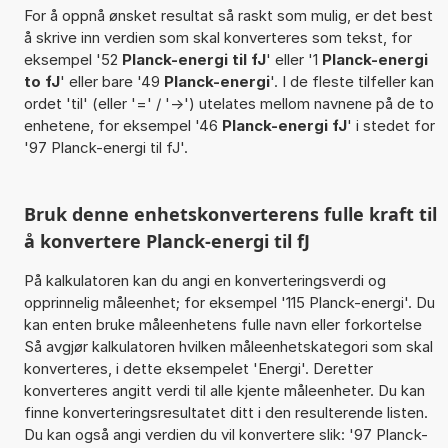
For å oppnå ønsket resultat så raskt som mulig, er det best
å skrive inn verdien som skal konverteres som tekst, for
eksempel '52
Planck-energi til fJ
' eller '1
Planck-energi
to fJ
' eller bare '49
Planck-energi
'. I de fleste tilfeller kan
ordet 'til' (eller '=' / '->') utelates mellom navnene på de to
enhetene, for eksempel '46
Planck-energi fJ
' i stedet for
'97 Planck-energi til fJ'.
Bruk denne enhetskonverterens fulle kraft til
å konvertere Planck-energi til fJ
På kalkulatoren kan du angi en konverteringsverdi og
opprinnelig måleenhet; for eksempel '115 Planck-energi'. Du
kan enten bruke måleenhetens fulle navn eller forkortelse
Så avgjør kalkulatoren hvilken måleenhetskategori som skal
konverteres, i dette eksempelet 'Energi'. Deretter
konverteres angitt verdi til alle kjente måleenheter. Du kan
finne konverteringsresultatet ditt i den resulterende listen.
Du kan også angi verdien du vil konvertere slik: '97 Planck-