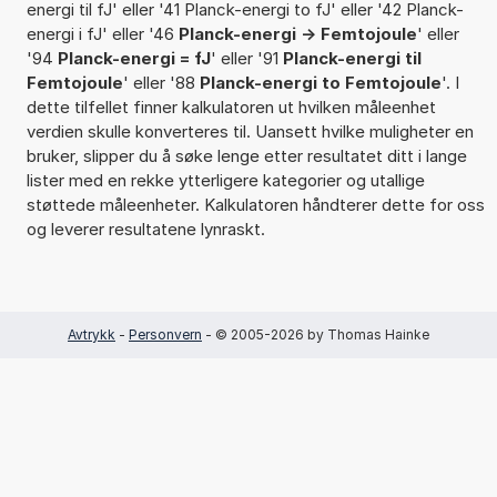
energi til fJ' eller '41 Planck-energi to fJ' eller '42 Planck-
energi i fJ' eller '46
Planck-energi -> Femtojoule
' eller
'94
Planck-energi = fJ
' eller '91
Planck-energi til
Femtojoule
' eller '88
Planck-energi to Femtojoule
'. I
dette tilfellet finner kalkulatoren ut hvilken måleenhet
verdien skulle konverteres til. Uansett hvilke muligheter en
bruker, slipper du å søke lenge etter resultatet ditt i lange
lister med en rekke ytterligere kategorier og utallige
støttede måleenheter. Kalkulatoren håndterer dette for oss
og leverer resultatene lynraskt.
Avtrykk
-
Personvern
- © 2005-2026 by Thomas Hainke