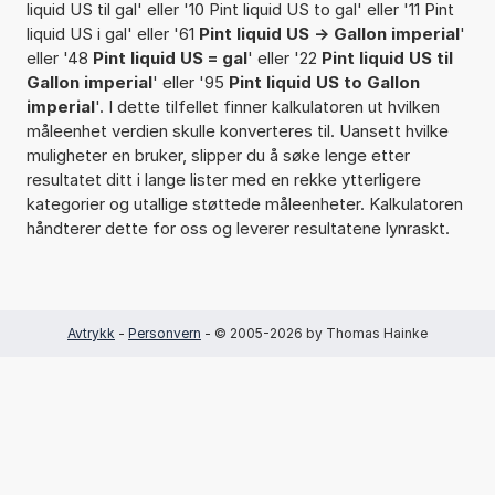
liquid US til gal' eller '10 Pint liquid US to gal' eller '11 Pint
liquid US i gal' eller '61
Pint liquid US -> Gallon imperial
'
eller '48
Pint liquid US = gal
' eller '22
Pint liquid US til
Gallon imperial
' eller '95
Pint liquid US to Gallon
imperial
'. I dette tilfellet finner kalkulatoren ut hvilken
måleenhet verdien skulle konverteres til. Uansett hvilke
muligheter en bruker, slipper du å søke lenge etter
resultatet ditt i lange lister med en rekke ytterligere
kategorier og utallige støttede måleenheter. Kalkulatoren
håndterer dette for oss og leverer resultatene lynraskt.
Avtrykk
-
Personvern
- © 2005-2026 by Thomas Hainke