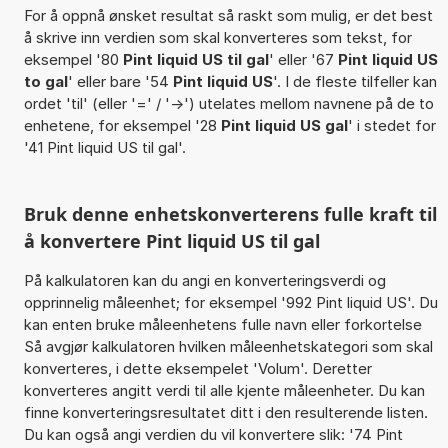
For å oppnå ønsket resultat så raskt som mulig, er det best
å skrive inn verdien som skal konverteres som tekst, for
eksempel '80
Pint liquid US til gal
' eller '67
Pint liquid US
to gal
' eller bare '54
Pint liquid US
'. I de fleste tilfeller kan
ordet 'til' (eller '=' / '->') utelates mellom navnene på de to
enhetene, for eksempel '28
Pint liquid US gal
' i stedet for
'41 Pint liquid US til gal'.
Bruk denne enhetskonverterens fulle kraft til
å konvertere Pint liquid US til gal
På kalkulatoren kan du angi en konverteringsverdi og
opprinnelig måleenhet; for eksempel '992 Pint liquid US'. Du
kan enten bruke måleenhetens fulle navn eller forkortelse
Så avgjør kalkulatoren hvilken måleenhetskategori som skal
konverteres, i dette eksempelet 'Volum'. Deretter
konverteres angitt verdi til alle kjente måleenheter. Du kan
finne konverteringsresultatet ditt i den resulterende listen.
Du kan også angi verdien du vil konvertere slik: '74 Pint