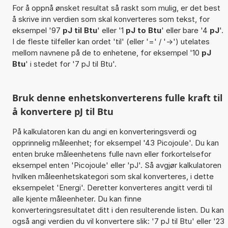
For å oppnå ønsket resultat så raskt som mulig, er det best
å skrive inn verdien som skal konverteres som tekst, for
eksempel '97
pJ til Btu
' eller '1
pJ to Btu
' eller bare '4
pJ
'.
I de fleste tilfeller kan ordet 'til' (eller '=' / '->') utelates
mellom navnene på de to enhetene, for eksempel '10
pJ
Btu
' i stedet for '7 pJ til Btu'.
Bruk denne enhetskonverterens fulle kraft til
å konvertere pJ til Btu
På kalkulatoren kan du angi en konverteringsverdi og
opprinnelig måleenhet; for eksempel '43 Picojoule'. Du kan
enten bruke måleenhetens fulle navn eller forkortelsefor
eksempel enten 'Picojoule' eller 'pJ'. Så avgjør kalkulatoren
hvilken måleenhetskategori som skal konverteres, i dette
eksempelet 'Energi'. Deretter konverteres angitt verdi til
alle kjente måleenheter. Du kan finne
konverteringsresultatet ditt i den resulterende listen. Du kan
også angi verdien du vil konvertere slik: '7 pJ til Btu' eller '23