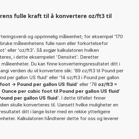
s fulle kraft til å konvertere oz/ft3 til
rteringsverdi og opprinnelig måleenhet; for eksempel '170
bruke måleenhetens fulle navn eller forkortelsefor
 eller 'oz/ft3'. Så avgjør kalkulatoren hvilken
eres, i dette eksempelet 'Densitet'. Deretter
te måleenheter. Du kan finne konverteringsresultatet ditt i
ngi verdien du vil konvertere slik: '89 oz/ft3 til Pound per
und per gallon US fluid' eller '14 oz/ft3 i Pound per gallon
foot -> Pound per gallon US fluid
' eller '78
oz/ft3 =
3
Ounce per cubic foot til Pound per gallon US fluid
'
ound per gallon US fluid
'. I dette tilfellet finner
dien skulle konverteres til. Uansett hvilke muligheter en
resultatet ditt i lange lister med en rekke ytterligere
enheter. Kalkulatoren håndterer dette for oss og leverer