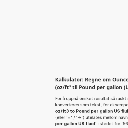
Kalkulator: Regne om Ounce p
(oz/ft³ til Pound per gallon (U
For å oppnå ønsket resultat så raskt 
konverteres som tekst, for eksempe
oz/ft3 to Pound per gallon US flu
(eller '=' / '->') utelates mellom n
per gallon US fluid
' i stedet for '56