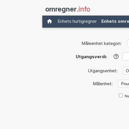
omregner
.info
Enhets hurtigregner
Enhets omr
Måleenhet kategori:
Utgangsverdi:
?
Utgangsenhet:
Målenhet:
Nu