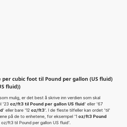
er cubic foot til Pound per gallon (US fluid)
S fluid))
som mulig, er det best å skrive inn verdien som skal
l '23
oz/ft3 til Pound per gallon US fluid
' eller '67
id
' eller bare '12
oz/ft3
'. I de fleste tilfeller kan ordet 'til'
avnene på de to enhetene, for eksempel '1
oz/ft3 Pound
 oz/ft3 til Pound per gallon US fluid'.