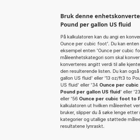
Bruk denne enhetskonverteren
Pound per gallon US fluid
På kalkulatoren kan du angi en konve
Ounce per cubic foot'. Du kan enten 
eksempel enten 'Ounce per cubic foot'
måleenhetskategori som skal konvert
konverteres angitt verdi til alle kjen
den resulterende listen. Du kan også a
gallon US fluid' eller '13 oz/ft3 to Po
US fluid' eller '34
Ounce per cubic 
Pound per gallon US fluid
' eller '2
eller '56
Ounce per cubic foot to P
kalkulatoren ut hvilken måleenhet ver
bruker, slipper du å søke lenge etter 
kategorier og utallige støttede måle
resultatene lynraskt.