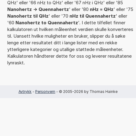
QHz' eller '66 nHz to QHz' eller '67 nHz i QHz' eller '85
Nanohertz -> Quennahertz
' eller '80
nHz = QHz
' eller '75
Nanohertz til QHz
' eller '70
nHz til Quennahertz
' eller
'60
Nanohertz to Quennahertz
'. I dette tilfellet finner
kalkulatoren ut hvilken måleenhet verdien skulle konverteres
til. Uansett hvilke muligheter en bruker, slipper du å søke
lenge etter resultatet ditt i lange lister med en rekke
ytterligere kategorier og utallige støttede måleenheter.
Kalkulatoren håndterer dette for oss og leverer resultatene
lynraskt.
Avtrykk
-
Personvern
- © 2005-2026 by Thomas Hainke