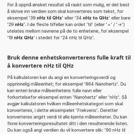
For å oppnå ønsket resultat så raskt som mulig, er det best
å skrive inn verdien som skal konverteres som tekst, for
eksempel '39
nHz til QHz
' eller '34
nHz to QHz
' eller bare
'29
nHz
'. I de fleste tilfeller kan ordet 'til' (eller '=' / '->')
utelates mellom navnene på de to enhetene, for eksempel
'19
nHz QHz
' i stedet for '24 nHz til QHz'.
Bruk denne enhetskonverterens fulle kraft til
å konvertere nHz til QHz
På kalkulatoren kan du angi en konverteringsverdi og
opprinnelig måleenhet; for eksempel '864 Nanohertz'. Du
kan enten bruke måleenhetens fulle navn eller
forkortelsefor eksempel enten 'Nanohertz' eller 'nHz'. Så
avgjør kalkulatoren hvilken måleenhetskategori som skal
konverteres, i dette eksempelet 'Frekvens'. Deretter
konverteres angitt verdi til alle kjente måleenheter. Du kan
finne konverteringsresultatet ditt i den resulterende listen.
Du kan også angi verdien du vil konvertere slik: '90 nHz til