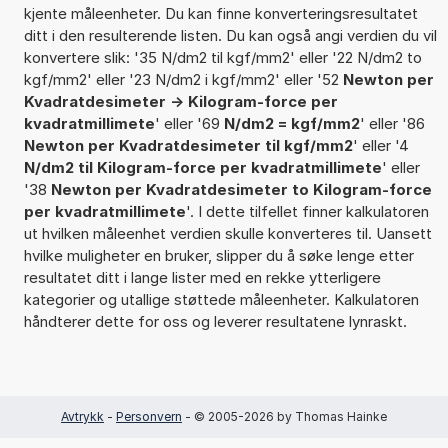
kjente måleenheter. Du kan finne konverteringsresultatet
ditt i den resulterende listen. Du kan også angi verdien du vil
konvertere slik: '35 N/dm2 til kgf/mm2' eller '22 N/dm2 to
kgf/mm2' eller '23 N/dm2 i kgf/mm2' eller '52
Newton per
Kvadratdesimeter -> Kilogram-force per
kvadratmillimete
' eller '69
N/dm2 = kgf/mm2
' eller '86
Newton per Kvadratdesimeter til kgf/mm2
' eller '4
N/dm2 til Kilogram-force per kvadratmillimete
' eller
'38
Newton per Kvadratdesimeter to Kilogram-force
per kvadratmillimete
'. I dette tilfellet finner kalkulatoren
ut hvilken måleenhet verdien skulle konverteres til. Uansett
hvilke muligheter en bruker, slipper du å søke lenge etter
resultatet ditt i lange lister med en rekke ytterligere
kategorier og utallige støttede måleenheter. Kalkulatoren
håndterer dette for oss og leverer resultatene lynraskt.
Avtrykk
-
Personvern
- © 2005-2026 by Thomas Hainke