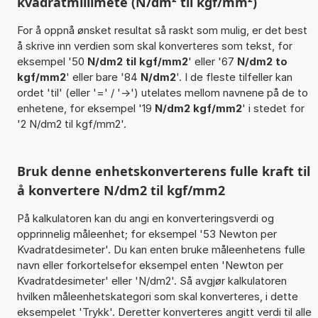
kvadratmillimete (N/dm² til kgf/mm²)
For å oppnå ønsket resultat så raskt som mulig, er det best
å skrive inn verdien som skal konverteres som tekst, for
eksempel '50
N/dm2 til kgf/mm2
' eller '67
N/dm2 to
kgf/mm2
' eller bare '84
N/dm2
'. I de fleste tilfeller kan
ordet 'til' (eller '=' / '->') utelates mellom navnene på de to
enhetene, for eksempel '19
N/dm2 kgf/mm2
' i stedet for
'2 N/dm2 til kgf/mm2'.
Bruk denne enhetskonverterens fulle kraft til
å konvertere N/dm2 til kgf/mm2
På kalkulatoren kan du angi en konverteringsverdi og
opprinnelig måleenhet; for eksempel '53 Newton per
Kvadratdesimeter'. Du kan enten bruke måleenhetens fulle
navn eller forkortelsefor eksempel enten 'Newton per
Kvadratdesimeter' eller 'N/dm2'. Så avgjør kalkulatoren
hvilken måleenhetskategori som skal konverteres, i dette
eksempelet 'Trykk'. Deretter konverteres angitt verdi til alle