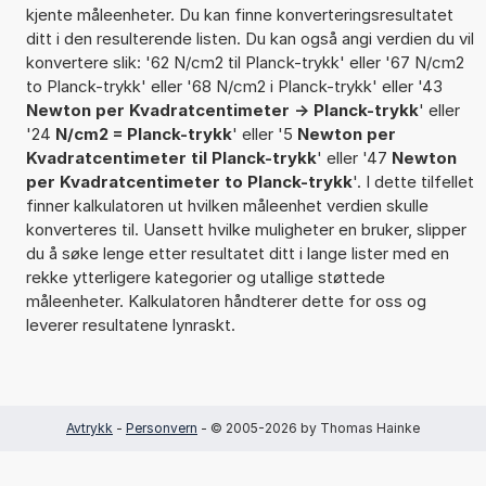
kjente måleenheter. Du kan finne konverteringsresultatet
ditt i den resulterende listen. Du kan også angi verdien du vil
konvertere slik: '62 N/cm2 til Planck-trykk' eller '67 N/cm2
to Planck-trykk' eller '68 N/cm2 i Planck-trykk' eller '43
Newton per Kvadratcentimeter -> Planck-trykk
' eller
'24
N/cm2 = Planck-trykk
' eller '5
Newton per
Kvadratcentimeter til Planck-trykk
' eller '47
Newton
per Kvadratcentimeter to Planck-trykk
'. I dette tilfellet
finner kalkulatoren ut hvilken måleenhet verdien skulle
konverteres til. Uansett hvilke muligheter en bruker, slipper
du å søke lenge etter resultatet ditt i lange lister med en
rekke ytterligere kategorier og utallige støttede
måleenheter. Kalkulatoren håndterer dette for oss og
leverer resultatene lynraskt.
Avtrykk
-
Personvern
- © 2005-2026 by Thomas Hainke