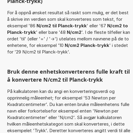
Planck-trykk)
For å oppnå ønsket resultat så raskt som mulig, er det best
å skrive inn verdien som skal konverteres som tekst, for
eksempel '86
N/cm2 til Planck-trykk
' eller '67
N/cm2 to
Planck-trykk
' eller bare '48
N/cm2
'. I de fleste tilfeller kan
ordet 'til' (eller '=' / '->') utelates mellom navnene på de to
enhetene, for eksempel '10
N/cm2 Planck-trykk
' i stedet
for '29 N/cm2 til Planck-trykk'.
Bruk denne enhetskonverterens fulle kraft til
å konvertere N/cm2 til Planck-trykk
På kalkulatoren kan du angi en konverteringsverdi og
opprinnelig måleenhet; for eksempel '53 Newton per
Kvadratcentimeter'. Du kan enten bruke måleenhetens fulle
navn eller forkortelsefor eksempel enten 'Newton per
Kvadratcentimeter' eller 'N/cm2'. Så avgjør kalkulatoren
hvilken måleenhetskategori som skal konverteres, i dette
eksempelet 'Trykk'. Deretter konverteres angitt verdi til alle