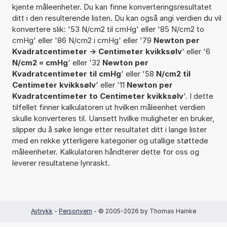
kjente måleenheter. Du kan finne konverteringsresultatet
ditt i den resulterende listen. Du kan også angi verdien du vil
konvertere slik: '53 N/cm2 til cmHg' eller '85 N/cm2 to
cmHg' eller '86 N/cm2 i cmHg' eller '79
Newton per
Kvadratcentimeter -> Centimeter kvikksølv
' eller '6
N/cm2 = cmHg
' eller '32
Newton per
Kvadratcentimeter til cmHg
' eller '58
N/cm2 til
Centimeter kvikksølv
' eller '11
Newton per
Kvadratcentimeter to Centimeter kvikksølv
'. I dette
tilfellet finner kalkulatoren ut hvilken måleenhet verdien
skulle konverteres til. Uansett hvilke muligheter en bruker,
slipper du å søke lenge etter resultatet ditt i lange lister
med en rekke ytterligere kategorier og utallige støttede
måleenheter. Kalkulatoren håndterer dette for oss og
leverer resultatene lynraskt.
Avtrykk
-
Personvern
- © 2005-2026 by Thomas Hainke