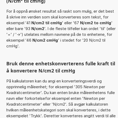
(N/cm² til cmHg)
For å oppnå ønsket resultat så raskt som mulig, er det best
å skrive inn verdien som skal konverteres som tekst, for
eksempel '41
N/cm2 til cmHg
' eller '67
N/cm2 to cmHg
'
eller bare '93
N/cm2
'. I de fleste tilfeller kan ordet 'til' (eller
'=' / '->') utelates mellom navnene på de to enhetene, for
eksempel '46
N/cm2 cmHg
' i stedet for '20 N/cm2 til
cmHg'.
Bruk denne enhetskonverterens fulle kraft til
å konvertere N/cm2 til cmHg
På kalkulatoren kan du angi en konverteringsverdi og
opprinnelig måleenhet; for eksempel '305 Newton per
Kvadratcentimeter'. Du kan enten bruke måleenhetens fulle
navn eller forkortelsefor eksempel enten 'Newton per
Kvadratcentimeter' eller 'N/cm2'. Så avgjør kalkulatoren
hvilken måleenhetskategori som skal konverteres, i dette
eksempelet 'Trykk'. Deretter konverteres angitt verdi til alle