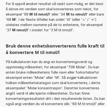
For å oppnå ønsket resultat så raskt som mulig, er det best
å skrive inn verdien som skal konverteres som tekst, for
eksempel '99
M til nmol/l
' eller '34
M to nmol/l
' eller bare
'68
M
'. I de fleste tilfeller kan ordet 'til' (eller '=' / '->')
utelates mellom navnene på de to enhetene, for eksempel
'37
M nmol/l
' i stedet for '3 M til nmol/l'.
Bruk denne enhetskonverterens fulle kraft til
å konvertere M til nmol/l
På kalkulatoren kan du angi en konverteringsverdi og
opprinnelig måleenhet; for eksempel '708 Molar'. Du kan
enten bruke måleenhetens fulle navn eller forkortelsefor
eksempel enten 'Molar' eller 'M'. Så avgjør kalkulatoren
hvilken måleenhetskategori som skal konverteres, i dette
eksempelet 'Molar konsentrasjon'. Deretter konverteres
angitt verdi til alle kjente måleenheter. Du kan finne
konverteringsresultatet ditt i den resulterende listen. Du kan
også angi verdien du vil konvertere slik: '69 M til nmol/l' eller