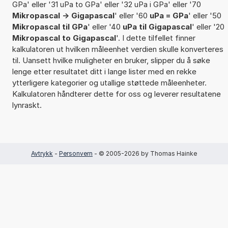
GPa' eller '31 uPa to GPa' eller '32 uPa i GPa' eller '70
Mikropascal -> Gigapascal
' eller '60
uPa = GPa
' eller '50
Mikropascal til GPa
' eller '40
uPa til Gigapascal
' eller '20
Mikropascal to Gigapascal
'. I dette tilfellet finner
kalkulatoren ut hvilken måleenhet verdien skulle konverteres
til. Uansett hvilke muligheter en bruker, slipper du å søke
lenge etter resultatet ditt i lange lister med en rekke
ytterligere kategorier og utallige støttede måleenheter.
Kalkulatoren håndterer dette for oss og leverer resultatene
lynraskt.
Avtrykk
-
Personvern
- © 2005-2026 by Thomas Hainke