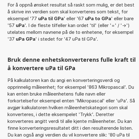
For å oppnå ønsket resultat så raskt som mulig, er det best
å skrive inn verdien som skal konverteres som tekst, for
eksempel '77
uPa til GPa
' eller '67
uPa to GPa
' eller bare
'57
uPa
'. I de fleste tilfeller kan ordet 'til' (eller '=' / '->')
utelates mellom navnene på de to enhetene, for eksempel
'37
uPa GPa
' i stedet for '47 uPa til GPa'.
Bruk denne enhetskonverterens fulle kraft til
å konvertere uPa til GPa
På kalkulatoren kan du angi en konverteringsverdi og
opprinnelig måleenhet; for eksempel '863 Mikropascal'. Du
kan enten bruke måleenhetens fulle navn eller
forkortelsefor eksempel enten 'Mikropascal' eller 'uPa'. Så
avgjør kalkulatoren hvilken måleenhetskategori som skal
konverteres, i dette eksempelet 'Trykk'. Deretter
konverteres angitt verdi til alle kjente måleenheter. Du kan
finne konverteringsresultatet ditt i den resulterende listen.
Du kan også angi verdien du vil konvertere slik: '80 uPa til