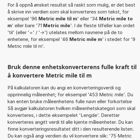
For å oppnå ønsket resultat så raskt som mulig, er det best
å skrive inn verdien som skal konverteres som tekst, for
eksempel '96
Metric mile til m
' eller '34
Metric mile to
m
' eller bare '71
Metric mile
'. I de fleste tilfeller kan ordet
'til' (eller '=' / '->') utelates mellom navnene på de to
enhetene, for eksempel '46
Metric mile m
' i stedet for '9
Metric mile til m'.
Bruk denne enhetskonverterens fulle kraft til
å konvertere Metric mile til m
På kalkulatoren kan du angi en konverteringsverdi og
opprinnelig måleenhet; for eksempel '453 Metric mile'. Du
kan enten bruke måleenhetens fulle navn eller forkortelse
Så avgjør kalkulatoren hvilken måleenhetskategori som skal
konverteres, i dette eksempelet 'Lengde'. Deretter
konverteres angitt verdi til alle kjente måleenheter. Du kan
finne konverteringsresultatet ditt i den resulterende listen.
Du kan også angi verdien du vil konvertere slik: '75 Metric