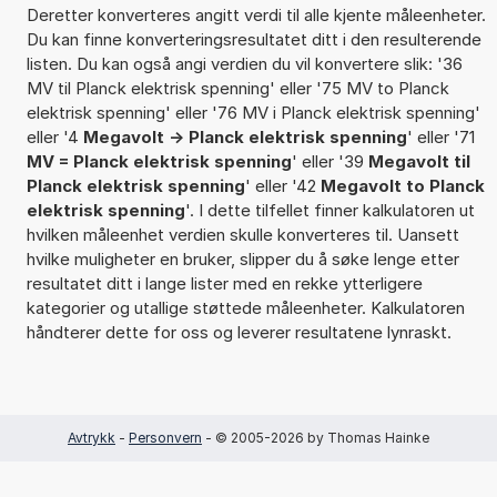
Deretter konverteres angitt verdi til alle kjente måleenheter.
Du kan finne konverteringsresultatet ditt i den resulterende
listen. Du kan også angi verdien du vil konvertere slik: '36
MV til Planck elektrisk spenning' eller '75 MV to Planck
elektrisk spenning' eller '76 MV i Planck elektrisk spenning'
eller '4
Megavolt -> Planck elektrisk spenning
' eller '71
MV = Planck elektrisk spenning
' eller '39
Megavolt til
Planck elektrisk spenning
' eller '42
Megavolt to Planck
elektrisk spenning
'. I dette tilfellet finner kalkulatoren ut
hvilken måleenhet verdien skulle konverteres til. Uansett
hvilke muligheter en bruker, slipper du å søke lenge etter
resultatet ditt i lange lister med en rekke ytterligere
kategorier og utallige støttede måleenheter. Kalkulatoren
håndterer dette for oss og leverer resultatene lynraskt.
Avtrykk
-
Personvern
- © 2005-2026 by Thomas Hainke