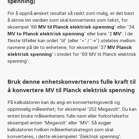
spenning)
For å oppnå ønsket resultat så raskt som mulig, er det best
å skrive inn verdien som skal konverteres som tekst, for
eksempel '66
MV til Planck elektrisk spenning
' eller '34
MV to Planck elektrisk spenning
' eller bare '2
MV
'. I de
fleste tilfeller kan ordet 'til' (eller '=' / '->') utelates mellom
navnene på de to enhetene, for eksempel '37
MV Planck
elektrisk spenning
' i stedet for '69 MV til Planck elektrisk
spenning'.
Bruk denne enhetskonverterens fulle kraft til
å konvertere MV til Planck elektrisk spenning
På kalkulatoren kan du angi en konverteringsverdi og
opprinnelig måleenhet; for eksempel '252 Megavolt'. Du kan
enten bruke måleenhetens fulle navn eller forkortelsefor
eksempel enten 'Megavolt' eller 'MV'. Så avgjør
kalkulatoren hvilken måleenhetskategori som skal
konverteres, i dette eksempelet 'Elektrisk spenning'.