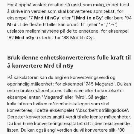
For å oppnå ønsket resultat så raskt som mulig, er det best
å skrive inn verdien som skal konverteres som tekst, for
eksempel '7
Mrd til nGy
' eller '1
Mrd to nGy
' eller bare '94
Mrd
'. I de fleste tilfeller kan ordet 'til' (eller '=' / '->')
utelates mellom navnene på de to enhetene, for eksempel
'82
Mrd nGy
' i stedet for '88 Mrd til nGy'.
Bruk denne enhetskonverterens fulle kraft til
å konvertere Mrd til nGy
På kalkulatoren kan du angi en konverteringsverdi og
opprinnelig måleenhet; for eksempel '745 Megarad'. Du kan
enten bruke måleenhetens fulle navn eller forkortelsefor
eksempel enten 'Megarad' eller 'Mrd'. Så avgjør
kalkulatoren hvilken måleenhetskategori som skal
konverteres, i dette eksempelet 'Absorbert strålingsdose'.
Deretter konverteres angitt verdi til alle kjente måleenheter.
Du kan finne konverteringsresultatet ditt i den resulterende
listen. Du kan også angi verdien du vil konvertere slik: '88