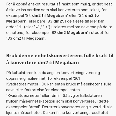
For å oppnå ønsket resultat så raskt som mulig, er det best
å skrive inn verdien som skal konverteres som tekst, for
eksempel '84
dm2 til Megabarn
' eller '34
dm2 to
Megabarn
' eller bare '83
dm2
'. I de fleste tilfeller kan
ordet 'til' (eller '=' / '->') utelates mellom navnene på de to
enhetene, for eksempel '82
dm2 Megabarn
' i stedet for
'33 dm2 til Megabarn'.
Bruk denne enhetskonverterens fulle kraft til
å konvertere dm2 til Megabarn
På kalkulatoren kan du angi en konverteringsverdi og
opprinnelig måleenhet; for eksempel '261
Kvadratdesimeter'. Du kan enten bruke måleenhetens fulle
navn eller forkortelsefor eksempel enten
'Kvadratdesimeter' eller 'dm2'. Så avgjør kalkulatoren
hvilken måleenhetskategori som skal konverteres, i dette
eksempelet 'Areal'. Deretter konverteres angitt verdi til alle
kjente måleenheter. Du kan finne konverteringsresultatet