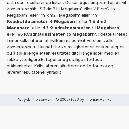
ditt i den resulterende listen. Du kan også angi verdien du vil
konvertere slik: '99 dm2 til Megabarn' eller '48 dm2 to
Megabarn' eller '49 dm2 i Megabarn' eller '49
Kvadratdesimeter -> Megabarn
' eller '98
dm2 =
Megabarn
' eller '48
Kvadratdesimeter til Megabarn
'
eller '96
Kvadratdesimeter to Megabarn
'. I dette tilfellet
finner kalkulatoren ut hvilken måleenhet verdien skulle
konverteres til. Uansett hvilke muligheter en bruker, slipper
du å søke lenge etter resultatet ditt i lange lister med en
rekke ytterligere kategorier og utallige støttede
måleenheter. Kalkulatoren håndterer dette for oss og
leverer resultatene lynraskt.
Avtrykk
-
Personvern
- © 2005-2026 by Thomas Hainke