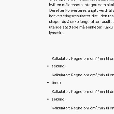
hvilken måleenhetskategori som ska
Deretter konverteres angitt verdi til
konverteringsresultatet ditt i den res
slipper du å søke lenge etter resultat
utallige støttede måleenheter. Kalku
lynraskt.
Kalkulator: Regne om cm³/min til c
sekund)
Kalkulator: Regne om cm³/min til c
time)
Kalkulator: Regne om cm³/min til d
sekund)
Kalkulator: Regne om cm³/min til d