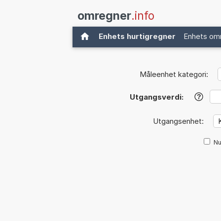
omregner
.info
Enhets hurtigregner
Enhets om
Måleenhet kategori:
Utgangsverdi:
?
Utgangsenhet:
Nu