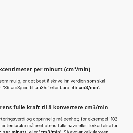
kcentimeter per minutt (cm³/min)
som mulig, er det best å skrive inn verdien som skal
 '89 cm3/min til cm3/s' eller bare '45
cm3/min
'.
ns fulle kraft til å konvertere cm3/min
rteringsverdi og opprinnelig måleenhet; for eksempel '182
 enten bruke måleenhetens fulle navn eller forkortelsefor
 per minutt
' eller '
cm3/min
'. Så avgjør kalkulatoren