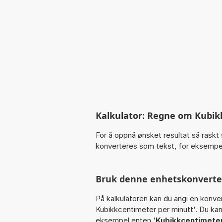
Kalkulator: Regne om Kubik
For å oppnå ønsket resultat så raskt 
konverteres som tekst, for eksempel
Bruk denne enhetskonvertere
På kalkulatoren kan du angi en konve
Kubikkcentimeter per minutt'. Du kan
eksempel enten '
Kubikkcentimeter