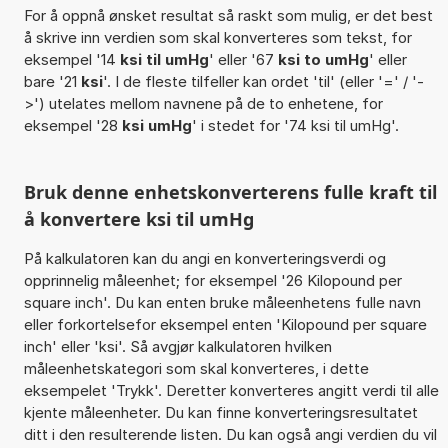
For å oppnå ønsket resultat så raskt som mulig, er det best
å skrive inn verdien som skal konverteres som tekst, for
eksempel '14
ksi til umHg
' eller '67
ksi to umHg
' eller
bare '21
ksi
'. I de fleste tilfeller kan ordet 'til' (eller '=' / '-
>') utelates mellom navnene på de to enhetene, for
eksempel '28
ksi umHg
' i stedet for '74 ksi til umHg'.
Bruk denne enhetskonverterens fulle kraft til
å konvertere ksi til umHg
På kalkulatoren kan du angi en konverteringsverdi og
opprinnelig måleenhet; for eksempel '26 Kilopound per
square inch'. Du kan enten bruke måleenhetens fulle navn
eller forkortelsefor eksempel enten 'Kilopound per square
inch' eller 'ksi'. Så avgjør kalkulatoren hvilken
måleenhetskategori som skal konverteres, i dette
eksempelet 'Trykk'. Deretter konverteres angitt verdi til alle
kjente måleenheter. Du kan finne konverteringsresultatet
ditt i den resulterende listen. Du kan også angi verdien du vil