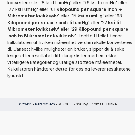
konvertere slik: '8 ksi til umHg' eller '76 ksi to umHg' eller
'77 ksi i umHg' eller '61
Kilopound per square inch ->
Mikrometer kvikksølv
' eller '15
ksi = umHg
' eller '68
Kilopound per square inch til umHg
' eller '22
ksi til
Mikrometer kvikksølv
' eller '29
Kilopound per square
inch to Mikrometer kvikksølv
'. I dette tilfellet finner
kalkulatoren ut hvilken måleenhet verdien skulle konverteres
til. Uansett hvilke muligheter en bruker, slipper du å søke
lenge etter resultatet ditt i lange lister med en rekke
ytterligere kategorier og utallige støttede måleenheter.
Kalkulatoren håndterer dette for oss og leverer resultatene
lynraskt.
Avtrykk
-
Personvern
- © 2005-2026 by Thomas Hainke