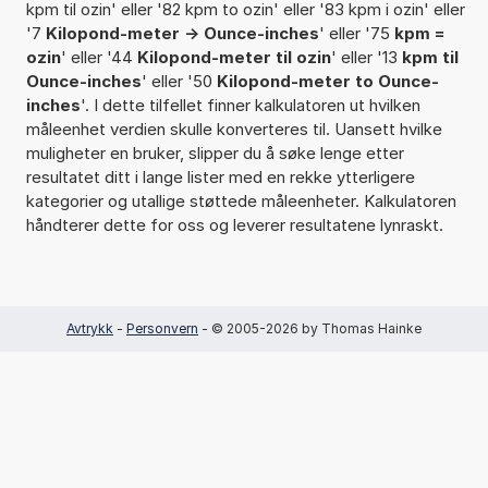
kpm til ozin' eller '82 kpm to ozin' eller '83 kpm i ozin' eller
'7
Kilopond-meter -> Ounce-inches
' eller '75
kpm =
ozin
' eller '44
Kilopond-meter til ozin
' eller '13
kpm til
Ounce-inches
' eller '50
Kilopond-meter to Ounce-
inches
'. I dette tilfellet finner kalkulatoren ut hvilken
måleenhet verdien skulle konverteres til. Uansett hvilke
muligheter en bruker, slipper du å søke lenge etter
resultatet ditt i lange lister med en rekke ytterligere
kategorier og utallige støttede måleenheter. Kalkulatoren
håndterer dette for oss og leverer resultatene lynraskt.
Avtrykk
-
Personvern
- © 2005-2026 by Thomas Hainke