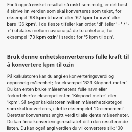
For å oppnå ønsket resultat så raskt som mulig, er det best
å skrive inn verdien som skal konverteres som tekst, for
eksempel '98
kpm til ozin
' eller '67
kpm to ozin
' eller
bare '36
kpm
'. I de fleste tilfeller kan ordet 'til' (eller '=' / '-
>') utelates mellom navnene på de to enhetene, for
eksempel '73
kpm ozin
' i stedet for '5 kpm til ozin'.
Bruk denne enhetskonverterens fulle kraft til
å konvertere kpm til ozin
På kalkulatoren kan du angi en konverteringsverdi og
opprinnelig måleenhet; for eksempel '839 Kilopond-meter'.
Du kan enten bruke måleenhetens fulle navn eller
forkortelsefor eksempel enten 'Kilopond-meter' eller
'kpm'. Så avgjør kalkulatoren hvilken måleenhetskategori
som skal konverteres, i dette eksempelet 'Dreiemoment'.
Deretter konverteres angitt verdi til alle kjente måleenheter.
Du kan finne konverteringsresultatet ditt i den resulterende
listen. Du kan også angi verdien du vil konvertere slik: '38