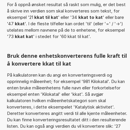
For å oppnå ønsket resultat så raskt som mulig, er det best
å skrive inn verdien som skal konverteres som tekst, for
eksempel '21
kkat til kat
' eller '34
kkat to kat
' eller bare
'47
kkat
'. I de fleste tilfeller kan ordet 'til' (eller '=' / '->')
utelates mellom navnene på de to enhetene, for eksempel
'73
kkat kat
' i stedet for '60 kkat til kat'.
Bruk denne enhetskonverterens fulle kraft til
å konvertere kkat til kat
På kalkulatoren kan du angi en konverteringsverdi og
opprinnelig måleenhet; for eksempel '981 Kilokatal'. Du kan
enten bruke måleenhetens fulle navn eller forkortelsefor
eksempel enten 'Kilokatal' eller 'kkat'. Så avgjør
kalkulatoren hvilken måleenhetskategori som skal
konverteres, i dette eksempelet 'Katalytisk aktivitet'.
Deretter konverteres angitt verdi til alle kjente måleenheter.
Du kan finne konverteringsresultatet ditt i den resulterende
listen. Du kan også angi verdien du vil konvertere slik: '27