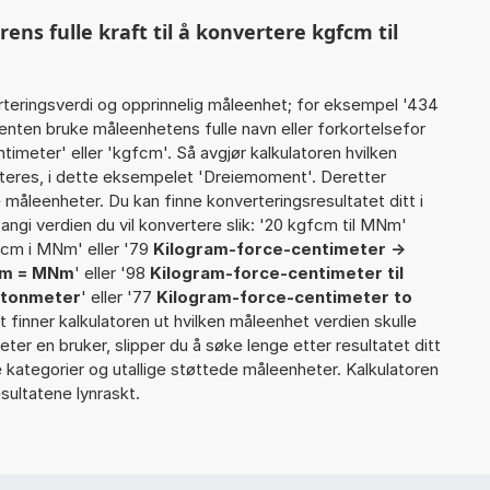
s fulle kraft til å konvertere kgfcm til
rteringsverdi og opprinnelig måleenhet; for eksempel '434
nten bruke måleenhetens fulle navn eller forkortelsefor
meter' eller 'kgfcm'. Så avgjør kalkulatoren hvilken
teres, i dette eksempelet 'Dreiemoment'. Deretter
te måleenheter. Du kan finne konverteringsresultatet ditt i
angi verdien du vil konvertere slik: '20 kgfcm til MNm'
fcm i MNm' eller '79
Kilogram-force-centimeter ->
cm = MNm
' eller '98
Kilogram-force-centimeter til
wtonmeter
' eller '77
Kilogram-force-centimeter to
llet finner kalkulatoren ut hvilken måleenhet verdien skulle
eter en bruker, slipper du å søke lenge etter resultatet ditt
re kategorier og utallige støttede måleenheter. Kalkulatoren
sultatene lynraskt.