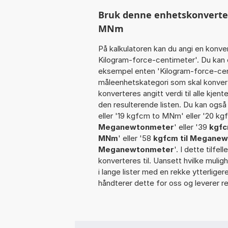
Bruk denne enhetskonverteren
MNm
På kalkulatoren kan du angi en konve
Kilogram-force-centimeter'. Du kan e
eksempel enten 'Kilogram-force-centi
måleenhetskategori som skal konver
konverteres angitt verdi til alle kjen
den resulterende listen. Du kan også 
eller '19 kgfcm to MNm' eller '20 kg
Meganewtonmeter
' eller '39
kgf
MNm
' eller '58
kgfcm til Megane
Meganewtonmeter
'. I dette tilfe
konverteres til. Uansett hvilke muligh
i lange lister med en rekke ytterlige
håndterer dette for oss og leverer re