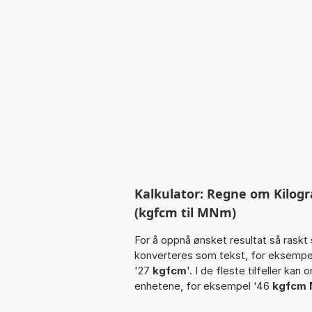
Kalkulator: Regne om Kilog
(kgfcm til MNm)
For å oppnå ønsket resultat så raskt 
konverteres som tekst, for eksempe
'27
kgfcm
'. I de fleste tilfeller kan
enhetene, for eksempel '46
kgfcm