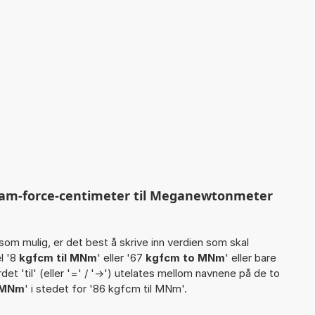
ram-force-centimeter til Meganewtonmeter
som mulig, er det best å skrive inn verdien som skal
l '8
kgfcm til MNm
' eller '67
kgfcm to MNm
' eller bare
 ordet 'til' (eller '=' / '->') utelates mellom navnene på de to
 MNm
' i stedet for '86 kgfcm til MNm'.