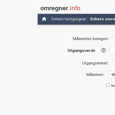
omregner
.info
Enhets hurtigregner
Enhets omr
Måleenhet kategori:
Utgangsverdi:
?
Utgangsenhet:
Målenhet:
Nu