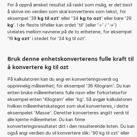
For å oppnå ønsket resultat så raskt som mulig, er det best
å skrive inn verdien som skal konverteres som tekst, for
eksempel '39
kg til ozt
' eller '34
kg to ozt
' eller bare '29
kg
'. I de fleste tilfeller kan ordet 'til' (eller '=' / '->')
utelates mellom navnene på de to enhetene, for eksempel
'19
kg ozt
' i stedet for '24 kg til ozt'.
Bruk denne enhetskonverterens fulle kraft til
å konvertere kg til ozt
På kalkulatoren kan du angi en konverteringsverdi og
opprinnelig måleenhet; for eksempel '36 Kilogram'. Du kan
enten bruke måleenhetens fulle navn eller forkortelsefor
eksempel enten 'Kilogram' eller 'kg'. Så avgjør kalkulatoren
hvilken måleenhetskategori som skal konverteres, i dette
eksempelet 'Masse'. Deretter konverteres angitt verdi til
alle kjente måleenheter. Du kan finne
konverteringsresultatet ditt i den resulterende listen. Du kan
også angi verdien du vil konvertere slik: '90 kg til ozt' eller