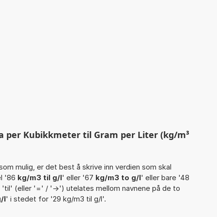
a per Kubikkmeter til Gram per Liter (kg/m³
som mulig, er det best å skrive inn verdien som skal
l '86
kg/m3 til g/l
' eller '67
kg/m3 to g/l
' eller bare '48
et 'til' (eller '=' / '->') utelates mellom navnene på de to
/l
' i stedet for '29 kg/m3 til g/l'.