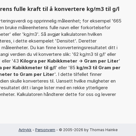
s fulle kraft til å konvertere kg/m3 til g/l
rteringsverdi og opprinnelig måleenhet; for eksempel '665
en bruke måleenhetens fulle navn eller forkortelsefor
er' eller 'kg/m3'. Så avgjør kalkulatoren hvilken
eres, i dette eksempelet 'Densitet'. Deretter
te måleenheter. Du kan finne konverteringsresultatet ditt i
gi verdien du vil konvertere slik: '62 kg/m3 til g/l' eller
' eller '43
Kilogra per Kubikkmeter -> Gram per Liter
'
a per Kubikkmeter til g/l
' eller '85
kg/m3 til Gram per
meter to Gram per Liter
'. I dette tilfellet finner
dien skulle konverteres til. Uansett hvilke muligheter en
resultatet ditt i lange lister med en rekke ytterligere
enheter. Kalkulatoren håndterer dette for oss og leverer
Avtrykk
-
Personvern
- © 2005-2026 by Thomas Hainke