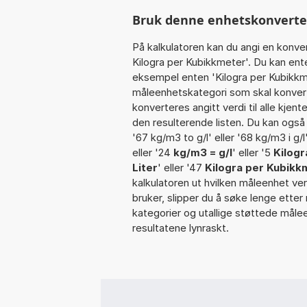
Bruk denne enhetskonverteren
På kalkulatoren kan du angi en konve
Kilogra per Kubikkmeter'. Du kan ent
eksempel enten 'Kilogra per Kubikkmet
måleenhetskategori som skal konvert
konverteres angitt verdi til alle kjen
den resulterende listen. Du kan også an
'67 kg/m3 to g/l' eller '68 kg/m3 i g/l
eller '24
kg/m3 = g/l
' eller '5
Kilogr
Liter
' eller '47
Kilogra per Kubikk
kalkulatoren ut hvilken måleenhet ver
bruker, slipper du å søke lenge etter 
kategorier og utallige støttede måle
resultatene lynraskt.