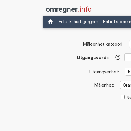
omregner
.info
Enhets hurtigregner
Enhets omr
Måleenhet kategori:
Utgangsverdi:
?
Utgangsenhet:
Målenhet:
Nu