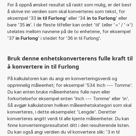
For å oppnå ønsket resultat så raskt som mulig, er det best
å skrive inn verdien som skal konverteres som tekst, for
eksempel '33
in til Furlong
' eller '34
in to Furlong
' eller
bare '35
in
'. I de fleste tilfeller kan ordet 'til' (eller '=' / '->')
utelates mellom navnene på de to enhetene, for eksempel
'37
in Furlong
' i stedet for '36 in til Furlong'.
Bruk denne enhetskonverterens fulle kraft til
å konvertere in til Furlong
På kalkulatoren kan du angi en konverteringsverdi og
opprinnelig måleenhet; for eksempel '534 Inch --- Tomme'.
Du kan enten bruke måleenhetens fulle navn eller
forkortelsefor eksempel enten 'Inch --- Tomme' eller 'in'.
Så avgjør kalkulatoren hvilken måleenhetskategori som skal
konverteres, i dette eksempelet 'Lengde'. Deretter
konverteres angitt verdi til alle kjente måleenheter. Du kan
finne konverteringsresultatet ditt i den resulterende listen.
Du kan også angi verdien du vil konvertere slik: '3 in til