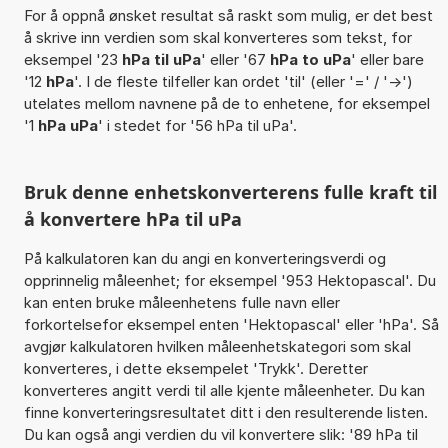
For å oppnå ønsket resultat så raskt som mulig, er det best
å skrive inn verdien som skal konverteres som tekst, for
eksempel '23
hPa til uPa
' eller '67
hPa to uPa
' eller bare
'12
hPa
'. I de fleste tilfeller kan ordet 'til' (eller '=' / '->')
utelates mellom navnene på de to enhetene, for eksempel
'1
hPa uPa
' i stedet for '56 hPa til uPa'.
Bruk denne enhetskonverterens fulle kraft til
å konvertere hPa til uPa
På kalkulatoren kan du angi en konverteringsverdi og
opprinnelig måleenhet; for eksempel '953 Hektopascal'. Du
kan enten bruke måleenhetens fulle navn eller
forkortelsefor eksempel enten 'Hektopascal' eller 'hPa'. Så
avgjør kalkulatoren hvilken måleenhetskategori som skal
konverteres, i dette eksempelet 'Trykk'. Deretter
konverteres angitt verdi til alle kjente måleenheter. Du kan
finne konverteringsresultatet ditt i den resulterende listen.
Du kan også angi verdien du vil konvertere slik: '89 hPa til