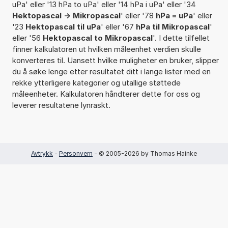
uPa' eller '13 hPa to uPa' eller '14 hPa i uPa' eller '34
Hektopascal -> Mikropascal
' eller '78
hPa = uPa
' eller
'23
Hektopascal til uPa
' eller '67
hPa til Mikropascal
'
eller '56
Hektopascal to Mikropascal
'. I dette tilfellet
finner kalkulatoren ut hvilken måleenhet verdien skulle
konverteres til. Uansett hvilke muligheter en bruker, slipper
du å søke lenge etter resultatet ditt i lange lister med en
rekke ytterligere kategorier og utallige støttede
måleenheter. Kalkulatoren håndterer dette for oss og
leverer resultatene lynraskt.
Avtrykk
-
Personvern
- © 2005-2026 by Thomas Hainke