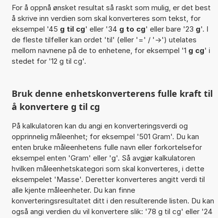
For å oppnå ønsket resultat så raskt som mulig, er det best
å skrive inn verdien som skal konverteres som tekst, for
eksempel '45
g til cg
' eller '34
g to cg
' eller bare '23
g
'. I
de fleste tilfeller kan ordet 'til' (eller '=' / '->') utelates
mellom navnene på de to enhetene, for eksempel '1
g cg
' i
stedet for '12 g til cg'.
Bruk denne enhetskonverterens fulle kraft til
å konvertere g til cg
På kalkulatoren kan du angi en konverteringsverdi og
opprinnelig måleenhet; for eksempel '501 Gram'. Du kan
enten bruke måleenhetens fulle navn eller forkortelsefor
eksempel enten 'Gram' eller 'g'. Så avgjør kalkulatoren
hvilken måleenhetskategori som skal konverteres, i dette
eksempelet 'Masse'. Deretter konverteres angitt verdi til
alle kjente måleenheter. Du kan finne
konverteringsresultatet ditt i den resulterende listen. Du kan
også angi verdien du vil konvertere slik: '78 g til cg' eller '24