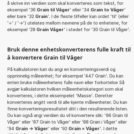
å skrive inn verdien som skal konverteres som tekst, for
eksempel '36
Grain til Våger
' eller '34
Grain to Våger
'
eller bare '32
Grain
'. I de fleste tilfeller kan ordet 'til' (eller
'=' / '->') utelates mellom navnene på de to enhetene, for
eksempel '28
Grain Våger
' i stedet for '30 Grain til Våger'.
Bruk denne enhetskonverterens fulle kraft til
å konvertere Grain til Våger
På kalkulatoren kan du angi en konverteringsverdi og
opprinnelig måleenhet; for eksempel '447 Grain'. Du kan
enten bruke måleenhetens fulle navn eller forkortelse Så
avgjør kalkulatoren hvilken måleenhetskategori som skal
konverteres, i dette eksempelet 'Masse'. Deretter
konverteres angitt verdi til alle kjente måleenheter. Du kan
finne konverteringsresultatet ditt i den resulterende listen.
Du kan også angi verdien du vil konvertere slik: '96 Grain til
Våger' eller '87 Grain to Våger' eller '88 Grain i Våger' eller
'94
Grain -> Våger
' eller '92
Grain = Våger
'. I dette