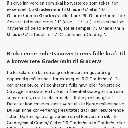
å skrive inn verdien som skal konverteres som tekst, for
eksempel '65
Grader/min til Grader/s
' eller '67
Grader/min to Grader/s
' eller bare '69
Grader/min
'. I de
fleste tilfeller kan ordet 'til' (eller '=' / '->') utelates mellom
navnene på de to enhetene, for eksempel '73
Grader/min
Grader/s
' i stedet for '71 Grader/min til Grader/s'.
Bruk denne enhetskonverterens fulle kraft til
å konvertere Grader/min til Grader/s
På kalkulatoren kan du angi en konverteringsverdi og
opprinnelig måleenhet; for eksempel '671 Grader/min'. Du
kan enten bruke måleenhetens fulle navn eller forkortelse
Så avgjør kalkulatoren hvilken måleenhetskategori som skal
konverteres, i dette eksempelet 'Rotasjonshastighet'.
Deretter konverteres angitt verdi til alle kjente måleenheter.
Du kan finne konverteringsresultatet ditt i den resulterende
listen. Du kan også angi verdien du vil konvertere slik: '5
Grader/min til Grader/s' eller '16 Grader/min to Grader/s' eller