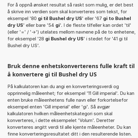
For å oppnå ønsket resultat så raskt som mulig, er det best
å skrive inn verdien som skal konverteres som tekst, for
eksempel '80
gi til Bushel dry US
' eller '67
gi to Bushel
dry US
' eller bare '54
gi
'. I de fleste tilfeller kan ordet 'til'
(eller '=' / '->') utelates mellom navnene på de to enhetene,
for eksempel '28
gi Bushel dry US
' i stedet for '41 gi til
Bushel dry US'.
Bruk denne enhetskonverterens fulle kraft til
å konvertere gi til Bushel dry US
På kalkulatoren kan du angi en konverteringsverdi og
opprinnelig måleenhet; for eksempel '11 Gill imperial'. Du kan
enten bruke måleenhetens fulle navn eller forkortelsefor
eksempel enten 'Gill imperial' eller 'gi'. Så avgjør
kalkulatoren hvilken måleenhetskategori som skal
konverteres, i dette eksempelet 'Volum'. Deretter
konverteres angitt verdi til alle kjente måleenheter. Du kan
finne konverteringsresultatet ditt i den resulterende listen.