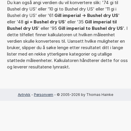
Du kan også angi verdien du vil konvertere slik: '74 gi til
Bushel dry US' eller '10 gi to Bushel dry US' eller '11 gi i
Bushel dry US' eller '61
Gill imperial -> Bushel dry US
'
eller '48
gi = Bushel dry US
' eller '35
Gill imperial til
Bushel dry US
' eller '95
Gill imperial to Bushel dry US
'. I
dette tilfellet finner kalkulatoren ut hvilken måleenhet
verdien skulle konverteres til. Uansett hvilke muligheter en
bruker, slipper du å søke lenge etter resultatet ditt i lange
lister med en rekke ytterligere kategorier og utallige
støttede måleenheter. Kalkulatoren håndterer dette for oss
og leverer resultatene lynraskt.
Avtrykk
-
Personvern
- © 2005-2026 by Thomas Hainke